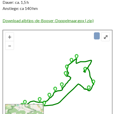
Dauer: ca. 1,5 h
Anstiege: ca 140 hm
Download albtips-de-Booser-Doppelmaar.gpx (.zip)
+
⤢
–