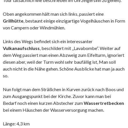
Tour tatsächlich wie beschrieben im Uhrzeigersinn zu gehen).
Oben angekommen hält man sich links, passiert eine
Grillhütte
, bestaunt einige einzigartige Vogelhäuschen in Form
von Campern oder Windmühlen.
Links des Wegs befindet sich ein interessanter
Vulkanaufschluss
, beschildert mit „Lavabombe“. Weiter auf
dem Weg passiert man einen Abzweig zum Eifelturm, ignoriert
diesen aber, weil der Turm wohl sehr baufällig ist, Man soll
auch nicht in die Nähe gehen. Schöne Ausblicke hat man ja auch
so.
Nun folgt man dem Sträßchen in Kurven zurück nach Boos und
zum Ausgangspunkt bei der Kirche. Zuvor kann man bei
Bedarf noch einen kurzen Abstecher zum
Wassertretbecken
bei einem Häuschen der Wasserversorgung machen.
Länge: 4,3 km