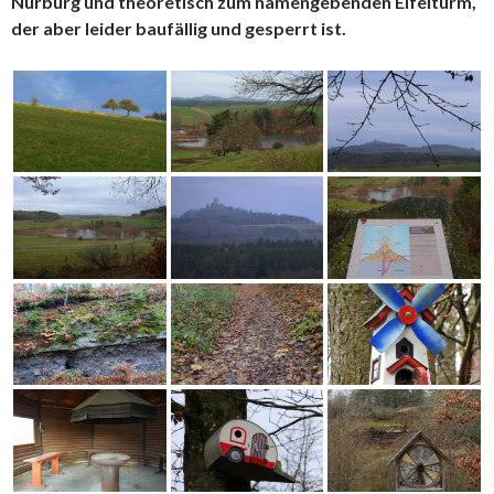
Nürburg und theoretisch zum namengebenden Eifelturm,
der aber leider baufällig und gesperrt ist.