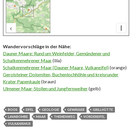
‹
I
500 m
Wandervorschläge in der Nähe:
Dauner Maare: Rund um Weinfelder, Gemündener und
Schalkenmehrener Maar
(lila)
Schalkenmehrener Maar (Dauner Maare, Vulkaneifel)
(orange)
Gerolsteiner Dolomiten, Buchenlochhöhle und kreisrunder
Krater Papenkaule
(braun)
Ulmener Maar-Stollen und Jungfernweiher
(gelb)
BOOS
EIFEL
GEOLOGIE
GEWÄSSER
GRILLHÜTTE
LAVABOMBE
MAAR
THEMENWEG
VORDEREIFEL
VULKANISMUS