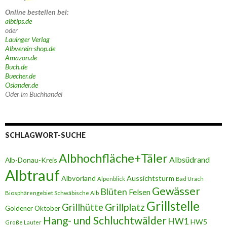
Online bestellen bei:
albtips.de
oder
Lauinger Verlag
Albverein-shop.de
Amazon.de
Buch.de
Buecher.de
Osiander.de
Oder im Buchhandel
SCHLAGWORT-SUCHE
Albhochfläche+Täler
Albsüdrand
Alb-Donau-Kreis
Albtrauf
Albvorland
Aussichtsturm
Alpenblick
Bad Urach
Gewässer
Blüten
Felsen
Biosphärengebiet Schwäbische Alb
Grillstelle
Grillplatz
Grillhütte
Goldener Oktober
Hang- und Schluchtwälder
HW1
HW5
Große Lauter