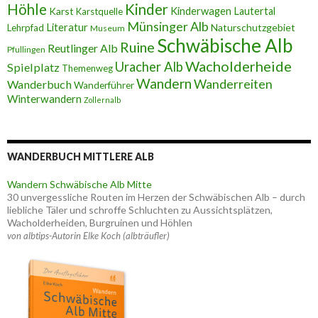
Höhle
Kinder
Karst
Kinderwagen
Lautertal
Karstquelle
Münsinger Alb
Literatur
Naturschutzgebiet
Lehrpfad
Museum
Schwäbische Alb
Ruine
Reutlinger Alb
Pfullingen
Wacholderheide
Uracher Alb
Spielplatz
Themenweg
Wandern
Wanderreiten
Wanderbuch
Wanderführer
Winterwandern
Zollernalb
WANDERBUCH MITTLERE ALB
Wandern Schwäbische Alb Mitte
30 unvergessliche Routen im Herzen der Schwäbischen Alb – durch
liebliche Täler und schroffe Schluchten zu Aussichtsplätzen,
Wacholderheiden, Burgruinen und Höhlen
von albtips-Autorin Elke Koch (albträufler)