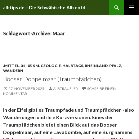
Suchen
albtips.de – Die Schwäbische Alb entdecken
ZUM
PRIMÄR
INHALT
MENÜ
SPRINGEN
Schlagwort-Archive: Maar
.MITTEL
,
01 - 05 KM
,
GEOLOGIE
,
HALBTAGS
,
RHEINLAND-PFALZ
,
WANDERN
Booser Doppelmaar (Traumpfädchen)
27. NOVEMBER 2025
ALBTRÄUFLER
SCHREIBE EINEN
KOMMENTAR
In der Eifel gibt es Traumpfade und Traumpfädchen -also
Wanderungen und ihre Kurzversionen. Eines der
Traumpfädchen bietet einen Blick auf das Booser
Doppelmaar, auf eine Lavabombe, auf eine Burg namens