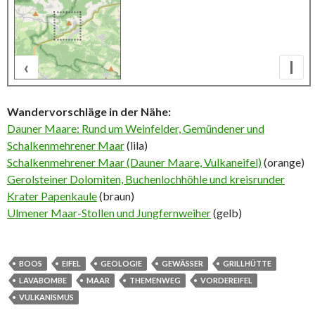
‹
I
500 m
Wandervorschläge in der Nähe:
Dauner Maare: Rund um Weinfelder, Gemündener und
Schalkenmehrener Maar
(lila)
Schalkenmehrener Maar (Dauner Maare, Vulkaneifel)
(orange)
Gerolsteiner Dolomiten, Buchenlochhöhle und kreisrunder
Krater Papenkaule
(braun)
Ulmener Maar-Stollen und Jungfernweiher
(gelb)
BOOS
EIFEL
GEOLOGIE
GEWÄSSER
GRILLHÜTTE
LAVABOMBE
MAAR
THEMENWEG
VORDEREIFEL
VULKANISMUS