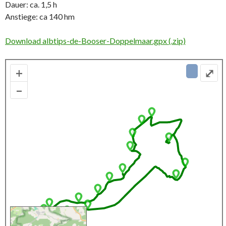
Dauer: ca. 1,5 h
Anstiege: ca 140 hm
Download albtips-de-Booser-Doppelmaar.gpx (.zip)
+
⤢
–