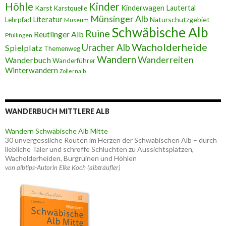
Höhle
Kinder
Karst
Kinderwagen
Lautertal
Karstquelle
Münsinger Alb
Literatur
Naturschutzgebiet
Lehrpfad
Museum
Schwäbische Alb
Ruine
Reutlinger Alb
Pfullingen
Wacholderheide
Uracher Alb
Spielplatz
Themenweg
Wandern
Wanderreiten
Wanderbuch
Wanderführer
Winterwandern
Zollernalb
WANDERBUCH MITTLERE ALB
Wandern Schwäbische Alb Mitte
30 unvergessliche Routen im Herzen der Schwäbischen Alb – durch
liebliche Täler und schroffe Schluchten zu Aussichtsplätzen,
Wacholderheiden, Burgruinen und Höhlen
von albtips-Autorin Elke Koch (albträufler)