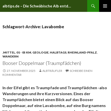
Suchen
albtips.de – Die Schwäbische Alb entdecken
ZUM
PRIMÄR
INHALT
MENÜ
SPRINGEN
Schlagwort-Archive: Lavabombe
.MITTEL
,
01 - 05 KM
,
GEOLOGIE
,
HALBTAGS
,
RHEINLAND-PFALZ
,
WANDERN
Booser Doppelmaar (Traumpfädchen)
27. NOVEMBER 2025
ALBTRÄUFLER
SCHREIBE EINEN
KOMMENTAR
In der Eifel gibt es Traumpfade und Traumpfädchen -also
Wanderungen und ihre Kurzversionen. Eines der
Traumpfädchen bietet einen Blick auf das Booser
Doppelmaar, auf eine Lavabombe, auf eine Burg namens