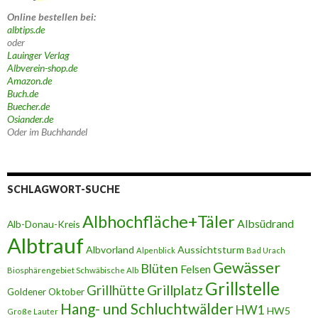
Online bestellen bei:
albtips.de
oder
Lauinger Verlag
Albverein-shop.de
Amazon.de
Buch.de
Buecher.de
Osiander.de
Oder im Buchhandel
SCHLAGWORT-SUCHE
Albhochfläche+Täler
Albsüdrand
Alb-Donau-Kreis
Albtrauf
Albvorland
Aussichtsturm
Alpenblick
Bad Urach
Gewässer
Blüten
Felsen
Biosphärengebiet Schwäbische Alb
Grillstelle
Grillplatz
Grillhütte
Goldener Oktober
Hang- und Schluchtwälder
HW1
HW5
Große Lauter