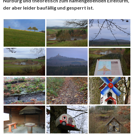
Nürburg und theoretisch zum namengebenden Eifelturm,
der aber leider baufällig und gesperrt ist.