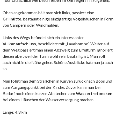
Tour tatsächlich wie beschrieben im Uhrzeigersinn zu gehen).
Oben angekommen hält man sich links, passiert eine
Grillhütte
, bestaunt einige einzigartige Vogelhäuschen in Form
von Campern oder Windmühlen.
Links des Wegs befindet sich ein interessanter
Vulkanaufschluss
, beschildert mit „Lavabombe“. Weiter auf
dem Weg passiert man einen Abzweig zum Eifelturm, ignoriert
diesen aber, weil der Turm wohl sehr baufällig ist, Man soll
auch nicht in die Nähe gehen. Schöne Ausblicke hat man ja auch
so.
Nun folgt man dem Sträßchen in Kurven zurück nach Boos und
zum Ausgangspunkt bei der Kirche. Zuvor kann man bei
Bedarf noch einen kurzen Abstecher zum
Wassertretbecken
bei einem Häuschen der Wasserversorgung machen.
Länge: 4,3 km