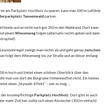
en am Parkplatz Hochholz zu sparen, kann man 500 m Luftlinie
erparkplatz Tannenwald
parken.
d hinein und erreicht nach gut 350 m den Waldrand. Dort kann
und einem
Wiesenweg
folgen (alternativ rechts gehen und dann
stropfad).
Lesesteinriegel zweigt man rechts ab und geht genau
zwischen
man folgt dem Wiesenweg bis zur Straße und an dieser entlang
 18 m hoch und bietet einen schönen Überblick über den
eht man von dort die Burgruine Hohenneuffen nicht. Ein kleines
ietet einen „Skywalk-Effekt“ – wer es mag …
 der kostenpflichtige
Parkplatz Hochholz
. Dort gibt es auch
 Wer mehr Zeit hat, sollte sich einen Abstecher (350 m einfach)