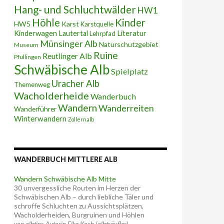
Hang- und Schluchtwälder
HW1
Höhle
Kinder
HW5
Karst
Karstquelle
Kinderwagen
Lautertal
Literatur
Lehrpfad
Münsinger Alb
Naturschutzgebiet
Museum
Ruine
Reutlinger Alb
Pfullingen
Schwäbische Alb
Spielplatz
Uracher Alb
Themenweg
Wacholderheide
Wanderbuch
Wandern
Wanderreiten
Wanderführer
Winterwandern
Zollernalb
WANDERBUCH MITTLERE ALB
Wandern Schwäbische Alb Mitte
30 unvergessliche Routen im Herzen der
Schwäbischen Alb – durch liebliche Täler und
schroffe Schluchten zu Aussichtsplätzen,
Wacholderheiden, Burgruinen und Höhlen