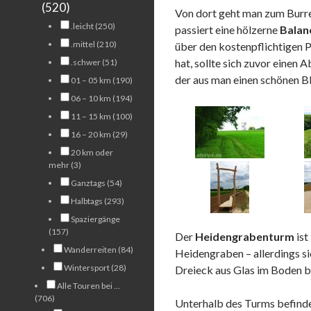
(520)
Von dort geht man zum Burre
.leicht (250)
passiert eine hölzerne
Balan
.mittel (210)
über den kostenpflichtigen 
hat, sollte sich zuvor einen 
.schwer (51)
der aus man einen schönen Bl
01 – 05 km (190)
06 – 10 km (194)
11 – 15 km (100)
16 – 20 km (29)
20 km oder
mehr (3)
Ganztags (54)
Halbtags (293)
Spaziergänge
(157)
Der
Heidengrabenturm
ist
Wanderreiten (84)
Heidengraben – allerdings si
Wintersport (28)
Dreieck aus Glas im Boden b
Alle Touren bei …
(706)
Unterhalb des Turms befindet