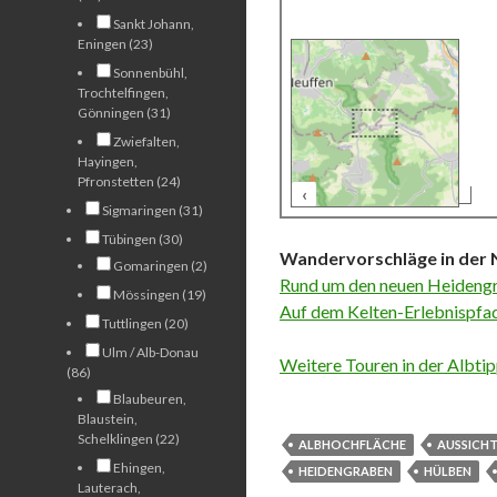
Sankt Johann,
Eningen (23)
Sonnenbühl,
Trochtelfingen,
Gönningen (31)
Zwiefalten,
Hayingen,
Pfronstetten (24)
‹
500 m
Sigmaringen (31)
Tübingen (30)
Wandervorschläge in der 
Gomaringen (2)
Rund um den neuen Heideng
Mössingen (19)
Auf dem Kelten-Erlebnispf
Tuttlingen (20)
Ulm / Alb-Donau
Weitere Touren in der Albti
(86)
Blaubeuren,
Blaustein,
Schelklingen (22)
ALBHOCHFLÄCHE
AUSSICH
Ehingen,
HEIDENGRABEN
HÜLBEN
Lauterach,