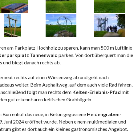
en am Parkplatz Hochholz zu sparen, kann man 500 m Luftlinie
erparkplatz Tannenwald
parken. Von dort überquert man die
ks und biegt danach rechts ab.
rneut rechts auf einen Wiesenweg ab und geht nach
eaus weiter. Beim Asphaltweg, auf dem auch viele Rad fahren,
 Anschließend folgt man rechts dem
Kelten-Erlebnis-Pfad
mit
 den gut erkennbaren keltischen Grabhügeln.
im Burrenhof das neue, in Beton gegossene
Heidengraben-
09. Juni 2024 eröffnet wurde. Neben einem multimedialen und
ntrum gibt es dort auch ein kleines gastronomisches Angebot.