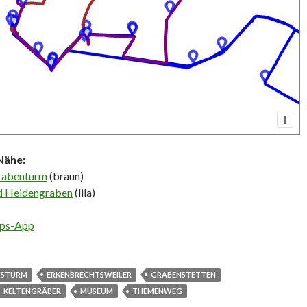
I
Nähe:
rabenturm
(braun)
ad Heidengraben
(lila)
pps-App
TSTURM
ERKENBRECHTSWEILER
GRABENSTETTEN
KELTENGRÄBER
MUSEUM
THEMENWEG