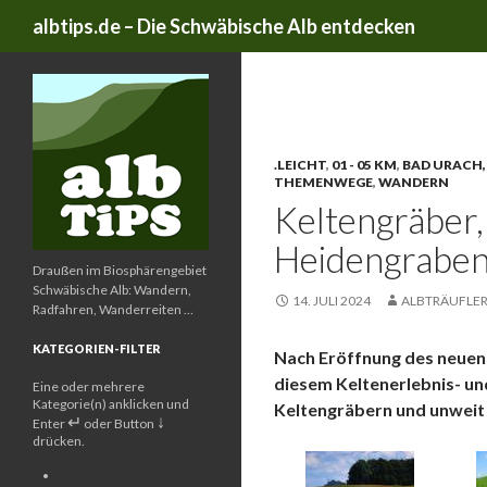
Suchen
albtips.de – Die Schwäbische Alb entdecken
Schlagwort-Archive: Kel
.LEICHT
,
01 - 05 KM
,
BAD URACH,
THEMENWEGE
,
WANDERN
Keltengräber
Heidengraben
Draußen im Biosphärengebiet
Schwäbische Alb: Wandern,
14. JULI 2024
ALBTRÄUFLE
Radfahren, Wanderreiten …
KATEGORIEN-FILTER
Nach Eröffnung des neuen 
diesem Keltenerlebnis- un
Eine oder mehrere
Kategorie(n) anklicken und
Keltengräbern und unweit
↵
↓
Enter
oder Button
drücken.