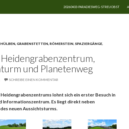
ZUM INHALT SPRINGEN
20260403-PARADIESWEG-STREUOBST
A
tengräber
 HÜLBEN, GRABENSTETTEN, RÖMERSTEIN
,
SPAZIERGÄNGE
,
, Heidengrabenzentrum,
turm und Planetenweg
R
SCHREIBE EINEN KOMMENTAR
Heidengrabenzentrums lohnt sich ein erster Besuch in
d Informationszentrum. Es liegt direkt neben
 des neuen Aussichtsturms.