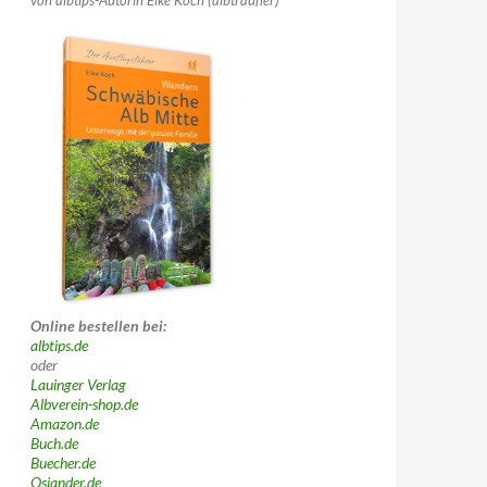
von albtips-Autorin Elke Koch (albträufler)
Online bestellen bei:
albtips.de
oder
Lauinger Verlag
Albverein-shop.de
Amazon.de
Buch.de
Buecher.de
Osiander.de