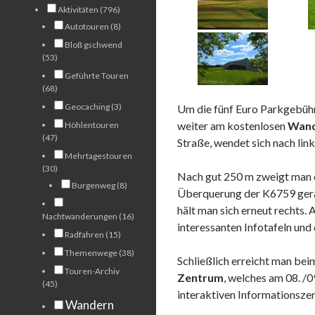
Aktivitäten (796)
Autotouren (8)
Bloß gschwend
(53)
Geführte Touren
(68)
Geocaching (3)
Um die fünf Euro Parkgebühr
weiter am kostenlosen
Wand
Höhlentouren
(47)
Straße, wendet sich nach lin
Mehrtagestouren
(30)
Nach gut 250 m zweigt man e
Burgenweg (8)
Überquerung der K6759 gerad
hält man sich erneut rechts.
Nachtwanderungen (16)
interessanten Infotafeln und
Radfahren (15)
Themenwege (38)
Schließlich erreicht man be
Touren-Archiv
Zentrum
, welches am 08. /
(45)
interaktiven Informationsze
Wandern