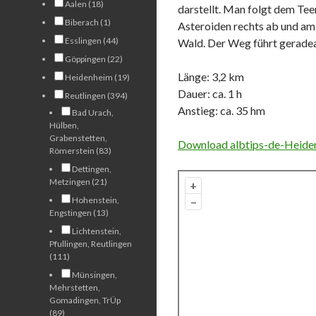
Aalen (18)
darstellt. Man folgt dem Tee
Biberach (1)
Asteroiden rechts ab und am
Esslingen (44)
Wald. Der Weg führt gerade
Göppingen (22)
Länge: 3,2 km
Heidenheim (19)
Dauer: ca. 1 h
Reutlingen (394)
Anstieg: ca. 35 hm
Bad Urach,
Hülben,
Grabenstetten,
Download albtips-de-Heiden
Römerstein (83)
Dettingen,
Metzingen (21)
+
Hohenstein,
–
Engstingen (13)
Lichtenstein,
Pfullingen, Reutlingen
(111)
Münsingen,
Mehrstetten,
Gomadingen, TrÜp
(89)