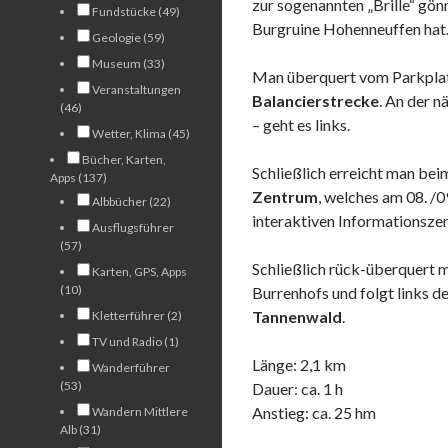
zur sogenannten „Brille“ gönn
Fundstücke (49)
Burgruine Hohenneuffen hat
Geologie (59)
Museum (33)
Man überquert vom Parkplatz 
Veranstaltungen
Balancierstrecke
. An der n
(46)
– geht es links.
Wetter, Klima (45)
Bücher, Karten,
Schließlich erreicht man be
Apps (137)
Zentrum
, welches am 08. /
Albbücher (22)
interaktiven Informationsze
Ausflugsführer
(57)
Schließlich rück-überquert
Karten, GPS, Apps
(10)
Burrenhofs und folgt links
Tannenwald
.
Kletterführer (2)
TV und Radio (1)
Länge: 2,1 km
Wanderführer
(53)
Dauer: ca. 1 h
Anstieg: ca. 25 hm
Wandern Mittlere
Alb (31)