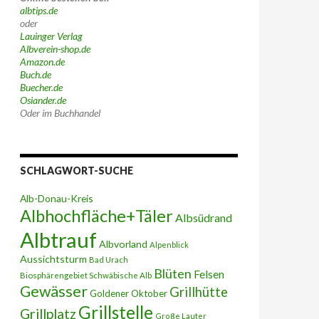
albtips.de
oder
Lauinger Verlag
Albverein-shop.de
Amazon.de
Buch.de
Buecher.de
Osiander.de
Oder im Buchhandel
SCHLAGWORT-SUCHE
Alb-Donau-Kreis
Albhochfläche+Täler
Albsüdrand
Albtrauf
Albvorland
Alpenblick
Aussichtsturm
Bad Urach
Blüten
Felsen
Biosphärengebiet Schwäbische Alb
Gewässer
Grillhütte
Goldener Oktober
Grillstelle
Grillplatz
Große Lauter