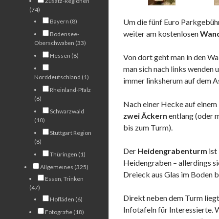
Zusatz-Regionen
(74)
Um die fünf Euro Parkgebühr
Bayern (8)
weiter am kostenlosen
Wand
Bodensee-
Oberschwaben (33)
Hessen (8)
Von dort geht man in den Wal
man sich nach links wenden 
Norddeutschland (1)
immer linksherum auf dem A
Rheinland-Pfalz
(6)
Nach einer Hecke auf einem 
Schwarzwald
zwei Äckern
entlang (oder 
(10)
bis zum Turm).
Stuttgart Region
(8)
Der
Heidengrabenturm
ist
Thüringen (1)
Heidengraben – allerdings si
Allgemeines (325)
Dreieck aus Glas im Boden b
Essen, Trinken
(47)
Direkt neben dem Turm liegt
Hofläden (6)
Infotafeln für Interessierte.
Fotografie (18)