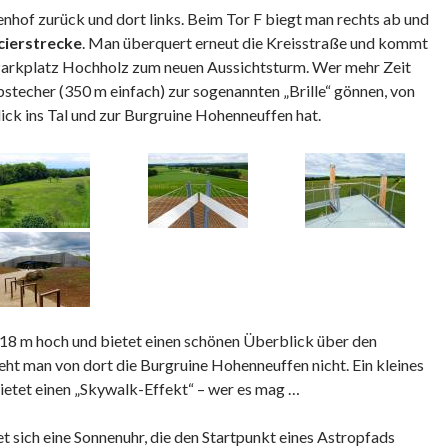
nhof zurück und dort links. Beim Tor F biegt man rechts ab und
cierstrecke
. Man überquert erneut die Kreisstraße und kommt
Parkplatz Hochholz zum neuen Aussichtsturm. Wer mehr Zeit
Abstecher (350 m einfach) zur sogenannten „Brille“ gönnen, von
ick ins Tal und zur Burgruine Hohenneuffen hat.
 18 m hoch und bietet einen schönen Überblick über den
eht man von dort die Burgruine Hohenneuffen nicht. Ein kleines
ietet einen „Skywalk-Effekt“ – wer es mag …
 sich eine Sonnenuhr, die den Startpunkt eines Astropfads