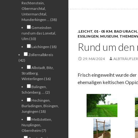
Rechtenstein,
Obermarchtal,
Untermarchtal,
Munderkingen … (38)
Gemeinden
.LEICHT
,
01 - 05 KM
,
BAD URACH,
rund um das Lonetal,
ESSLINGEN
,
MUSEUM
,
THEMEN
Ulm (10)
Rund um den 
Laichingen (18)
Zollernalbkreis
29. MAI 2024
ALBTRÄUFLER
(42)
Albstadt, Bitz,
Straßberg,
Frisch eingeweiht wurde de
Winterlingen (16)
ehemaligen keltischen Oppid
Balingen,
Schömberg, … (2)
Hechingen,
Burladingen, Bisingen,
Jungingen (18)
Meßstetten,
Nusplingen,
Obernheim (7)