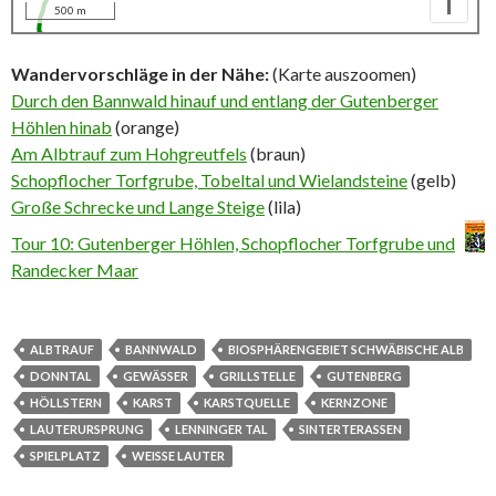
I
500 m
Wandervorschläge in der Nähe:
(Karte auszoomen)
Durch den Bannwald hinauf und entlang der Gutenberger
Höhlen hinab
(orange)
Am Albtrauf zum Hohgreutfels
(braun)
Schopflocher Torfgrube, Tobeltal und Wielandsteine
(gelb)
Große Schrecke und Lange Steige
(lila)
Tour 10: Gutenberger Höhlen, Schopflocher Torfgrube und
Randecker Maar
ALBTRAUF
BANNWALD
BIOSPHÄRENGEBIET SCHWÄBISCHE ALB
DONNTAL
GEWÄSSER
GRILLSTELLE
GUTENBERG
HÖLLSTERN
KARST
KARSTQUELLE
KERNZONE
LAUTERURSPRUNG
LENNINGER TAL
SINTERTERASSEN
SPIELPLATZ
WEISSE LAUTER