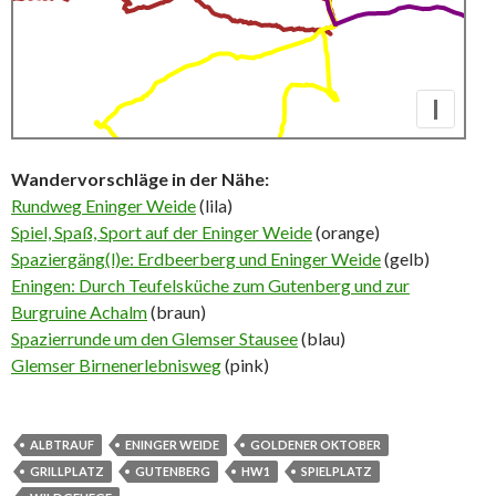
I
Wandervorschläge in der Nähe:
Rundweg Eninger Weide
(lila)
Spiel, Spaß, Sport auf der Eninger Weide
(orange)
Spaziergäng(l)e: Erdbeerberg und Eninger Weide
(gelb)
Eningen: Durch Teufelsküche zum Gutenberg und zur
Burgruine Achalm
(braun)
Spazierrunde um den Glemser Stausee
(blau)
Glemser Birnenerlebnisweg
(pink)
ALBTRAUF
ENINGER WEIDE
GOLDENER OKTOBER
GRILLPLATZ
GUTENBERG
HW1
SPIELPLATZ