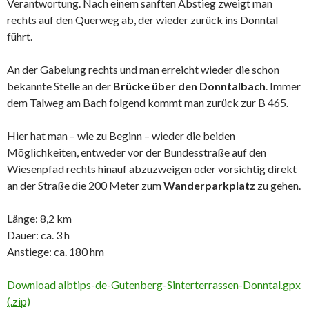
Verantwortung. Nach einem sanften Abstieg zweigt man
rechts auf den Querweg ab, der wieder zurück ins Donntal
führt.
An der Gabelung rechts und man erreicht wieder die schon
bekannte Stelle an der
Brücke über den Donntalbach
. Immer
dem Talweg am Bach folgend kommt man zurück zur B 465.
Hier hat man – wie zu Beginn – wieder die beiden
Möglichkeiten, entweder vor der Bundesstraße auf den
Wiesenpfad rechts hinauf abzuzweigen oder vorsichtig direkt
an der Straße die 200 Meter zum
Wanderparkplatz
zu gehen.
Länge: 8,2 km
Dauer: ca. 3 h
Anstiege: ca. 180 hm
Download albtips-de-Gutenberg-Sinterterrassen-Donntal.gpx
(.zip)