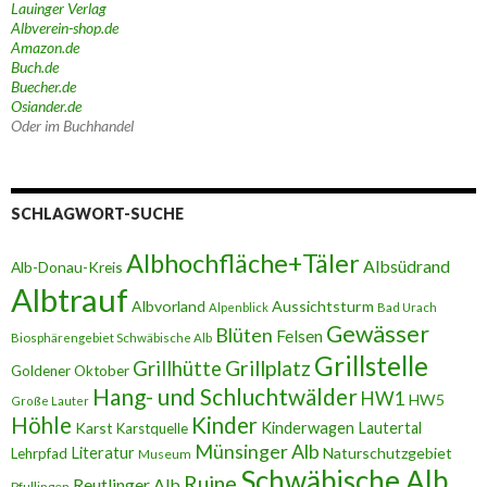
Lauinger Verlag
Albverein-shop.de
Amazon.de
Buch.de
Buecher.de
Osiander.de
Oder im Buchhandel
SCHLAGWORT-SUCHE
Albhochfläche+Täler
Albsüdrand
Alb-Donau-Kreis
Albtrauf
Albvorland
Aussichtsturm
Alpenblick
Bad Urach
Gewässer
Blüten
Felsen
Biosphärengebiet Schwäbische Alb
Grillstelle
Grillplatz
Grillhütte
Goldener Oktober
Hang- und Schluchtwälder
HW1
HW5
Große Lauter
Höhle
Kinder
Karst
Kinderwagen
Lautertal
Karstquelle
Münsinger Alb
Literatur
Naturschutzgebiet
Lehrpfad
Museum
Schwäbische Alb
Ruine
Reutlinger Alb
Pfullingen