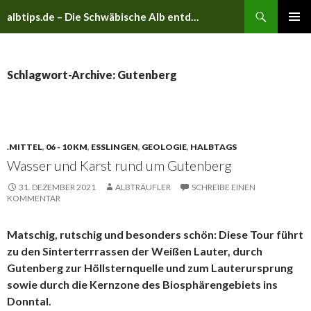
Suchen
albtips.de – Die Schwäbische Alb entdecken
ZUM
PRIMÄR
INHALT
MENÜ
SPRINGEN
Schlagwort-Archive: Gutenberg
.MITTEL
,
06 - 10 KM
,
ESSLINGEN
,
GEOLOGIE
,
HALBTAGS
Wasser und Karst rund um Gutenberg
31. DEZEMBER 2021
ALBTRÄUFLER
SCHREIBE EINEN
KOMMENTAR
Matschig, rutschig und besonders schön: Diese Tour führt
zu den Sinterterrrassen der Weißen Lauter, durch
Gutenberg zur Höllsternquelle und zum Lauterursprung
sowie durch die Kernzone des Biosphärengebiets ins
Donntal.