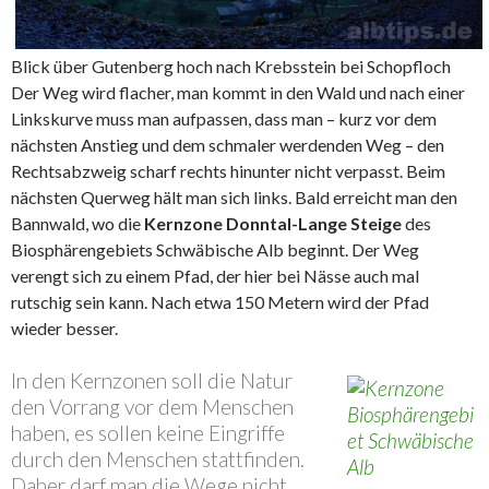
Blick über Gutenberg hoch nach Krebsstein bei Schopfloch
Der Weg wird flacher, man kommt in den Wald und nach einer
Linkskurve muss man aufpassen, dass man – kurz vor dem
nächsten Anstieg und dem schmaler werdenden Weg – den
Rechtsabzweig scharf rechts hinunter nicht verpasst. Beim
nächsten Querweg hält man sich links. Bald erreicht man den
Bannwald, wo die
Kernzone Donntal-Lange Steige
des
Biosphärengebiets Schwäbische Alb beginnt. Der Weg
verengt sich zu einem Pfad, der hier bei Nässe auch mal
rutschig sein kann. Nach etwa 150 Metern wird der Pfad
wieder besser.
In den Kernzonen soll die Natur
den Vorrang vor dem Menschen
haben, es sollen keine Eingriffe
durch den Menschen stattfinden.
Daher darf man die Wege nicht