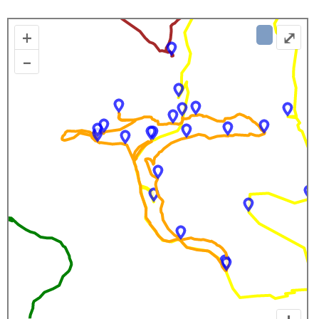
+
⤢
–