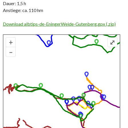
Dauer: 1,5 h
Anstiege: ca. 110 hm
Download albtips-de-EningerWeide-Gutenberg.gpx (.zip)
+
⤢
–