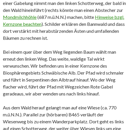
einer Gabelung nimmt man den linken Schotterweg, der bald in
den Wald hineinführt (rechts könnte man einen Abstecher zur
Mondmilchhöhle
(687 m.ü.N.N.) machen, bitte
Hinweise bzgl.
Kernzone beachten
). Schilder erklären den Bannwald und dass
dort verstärkt mit herabstürzenden Ästen und umfallenden
Bäumen zu rechnen ist.
Bei einem quer über dem Weg liegenden Baum wählt man
erneut den linken Weg. Das weite, waldige Tal wirkt
verwunschen. Wir befinden uns in einer Kernzone des
Biosphärengebiets Schwäbische Alb. Der Pfad wird schmaler
und führt in Serpentinen den Albtrauf hinauf. Wo der Weg
flacher wird, führt der Pfad mit Wegzeichen Rote Gabel
geradeaus, wir aber wenden uns nach links hinauf.
Aus dem Wald herauf gelangt man auf eine Wiese (ca. 770
m.ü.N.N.). Parallel zur (hörbaren) B465 verläuft der
Wiesenweg bis zu einem Wanderparkplatz. Dort geht es links
auf einen Schotterweg, der weiter über Wiesen links um eine