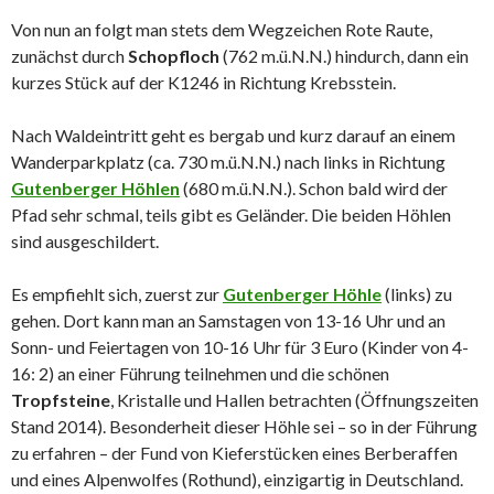
Von nun an folgt man stets dem Wegzeichen Rote Raute,
zunächst durch
Schopfloch
(762 m.ü.N.N.) hindurch, dann ein
kurzes Stück auf der K1246 in Richtung Krebsstein.
Nach Waldeintritt geht es bergab und kurz darauf an einem
Wanderparkplatz (ca. 730 m.ü.N.N.) nach links in Richtung
Gutenberger Höhlen
(680 m.ü.N.N.). Schon bald wird der
Pfad sehr schmal, teils gibt es Geländer. Die beiden Höhlen
sind ausgeschildert.
Es empfiehlt sich, zuerst zur
Gutenberger Höhle
(links) zu
gehen. Dort kann man an Samstagen von 13-16 Uhr und an
Sonn- und Feiertagen von 10-16 Uhr für 3 Euro (Kinder von 4-
16: 2) an einer Führung teilnehmen und die schönen
Tropfsteine
, Kristalle und Hallen betrachten (Öffnungszeiten
Stand 2014). Besonderheit dieser Höhle sei – so in der Führung
zu erfahren – der Fund von Kieferstücken eines Berberaffen
und eines Alpenwolfes (Rothund), einzigartig in Deutschland.