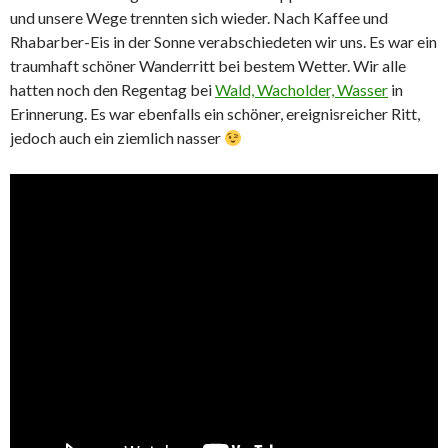
und unsere Wege trennten sich wieder. Nach Kaffee und
Rhabarber-Eis in der Sonne verabschiedeten wir uns. Es war ein
traumhaft schöner Wanderritt bei bestem Wetter. Wir alle
hatten noch den Regentag bei
Wald, Wacholder, Wasser
in
Erinnerung. Es war ebenfalls ein schöner, ereignisreicher Ritt,
jedoch auch ein ziemlich nasser