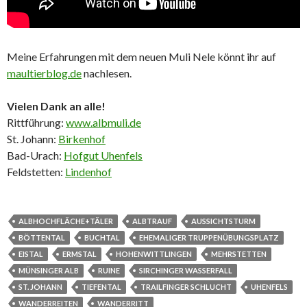
Meine Erfahrungen mit dem neuen Muli Nele könnt ihr auf
maultierblog.de
nachlesen.
Vielen Dank an alle!
Rittführung:
www.albmuli.de
St. Johann:
Birkenhof
Bad-Urach:
Hofgut Uhenfels
Feldstetten:
Lindenhof
ALBHOCHFLÄCHE+TÄLER
ALBTRAUF
AUSSICHTSTURM
BÖTTENTAL
BUCHTAL
EHEMALIGER TRUPPENÜBUNGSPLATZ
EISTAL
ERMSTAL
HOHENWITTLINGEN
MEHRSTETTEN
MÜNSINGER ALB
RUINE
SIRCHINGER WASSERFALL
ST. JOHANN
TIEFENTAL
TRAILFINGER SCHLUCHT
UHENFELS
WANDERREITEN
WANDERRITT