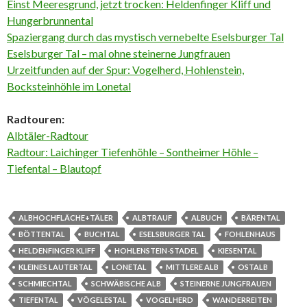
Einst Meeresgrund, jetzt trocken: Heldenfinger Kliff und
Hungerbrunnental
Spaziergang durch das mystisch vernebelte Eselsburger Tal
Eselsburger Tal – mal ohne steinerne Jungfrauen
Urzeitfunden auf der Spur: Vogelherd, Hohlenstein,
Bocksteinhöhle im Lonetal
Radtouren:
Albtäler-Radtour
Radtour: Laichinger Tiefenhöhle – Sontheimer Höhle –
Tiefental – Blautopf
ALBHOCHFLÄCHE+TÄLER
ALBTRAUF
ALBUCH
BÄRENTAL
BÖTTENTAL
BUCHTAL
ESELSBURGER TAL
FOHLENHAUS
HELDENFINGER KLIFF
HOHLENSTEIN-STADEL
KIESENTAL
KLEINES LAUTERTAL
LONETAL
MITTLERE ALB
OSTALB
SCHMIECHTAL
SCHWÄBISCHE ALB
STEINERNE JUNGFRAUEN
TIEFENTAL
VÖGELESTAL
VOGELHERD
WANDERREITEN