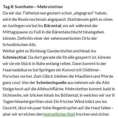
Tag 8: Sontheim – Mehrstetten
Da wir das Tiefental nun gestern schon „abgegrast“ haben,
wird die Route nochmals angepasst. Stattdessen geht es oben
an Justingen vorbei ins
Bärental
, wo wir während der
Mittagspause zu Fuß in die Bärentalschlucht hinabgehen
können. Definitiv einer der sehenswertesten Orte der
Schwäbischen Alb.
Weiter geht es Richtung Gundershofen und hinab ins
Schmiechtal
. Da dort gerade die Straße gesperrt ist, können
wir sie ein Stück in Ruhe entlang reiten. Dann kommt in der
Haarnadelkurve bei Springen ein Konvoi mit Oldtimer-
Porsches vorbei. Zum Glück bleiben die Maultiere und Pferde
ganz cool. Von der
Schmiechquelle
aus nehmen wir die Alte
Steige hoch auf die Albhochfläche. Mehrstetten kommt bald in
Sichtweite, wir blicken hinab ins Böttental, in welches wir vor 8
Tagen hinuntergeritten sind. Ein frischer Wind bläst uns ins
Gesicht, lässt ein paar feine Regentropfen auf die Haut fallen –
aber wir erreichen den
heimatlichen Stall
trocken und sicher.