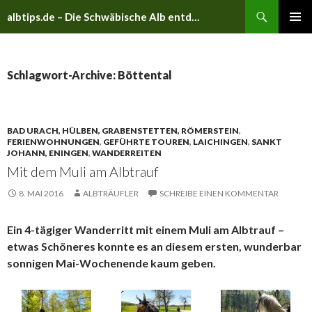
Suchen
albtips.de – Die Schwäbische Alb entdecken
ZUM
PRIMÄR
INHALT
MENÜ
SPRINGEN
Schlagwort-Archive: Böttental
BAD URACH, HÜLBEN, GRABENSTETTEN, RÖMERSTEIN
,
FERIENWOHNUNGEN
,
GEFÜHRTE TOUREN
,
LAICHINGEN
,
SANKT
JOHANN, ENINGEN
,
WANDERREITEN
Mit dem Muli am Albtrauf
8. MAI 2016
ALBTRÄUFLER
SCHREIBE EINEN KOMMENTAR
Ein 4-tägiger Wanderritt mit einem Muli am Albtrauf –
etwas Schöneres konnte es an diesem ersten, wunderbar
sonnigen Mai-Wochenende kaum geben.