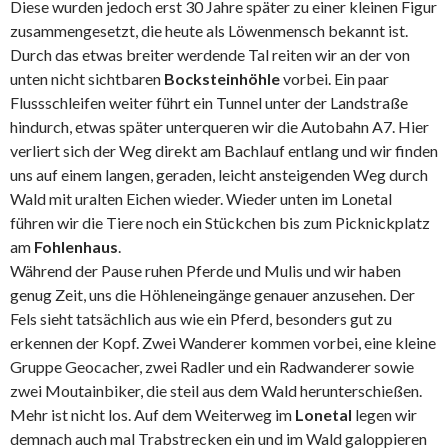
Diese wurden jedoch erst 30 Jahre später zu einer kleinen Figur
zusammengesetzt, die heute als Löwenmensch bekannt ist.
Durch das etwas breiter werdende Tal reiten wir an der von
unten nicht sichtbaren
Bocksteinhöhle
vorbei. Ein paar
Flussschleifen weiter führt ein Tunnel unter der Landstraße
hindurch, etwas später unterqueren wir die Autobahn A7. Hier
verliert sich der Weg direkt am Bachlauf entlang und wir finden
uns auf einem langen, geraden, leicht ansteigenden Weg durch
Wald mit uralten Eichen wieder. Wieder unten im Lonetal
führen wir die Tiere noch ein Stückchen bis zum Picknickplatz
am
Fohlenhaus
.
Während der Pause ruhen Pferde und Mulis und wir haben
genug Zeit, uns die Höhleneingänge genauer anzusehen. Der
Fels sieht tatsächlich aus wie ein Pferd, besonders gut zu
erkennen der Kopf. Zwei Wanderer kommen vorbei, eine kleine
Gruppe Geocacher, zwei Radler und ein Radwanderer sowie
zwei Moutainbiker, die steil aus dem Wald herunterschießen.
Mehr ist nicht los. Auf dem Weiterweg im
Lonetal
legen wir
demnach auch mal Trabstrecken ein und im Wald galoppieren