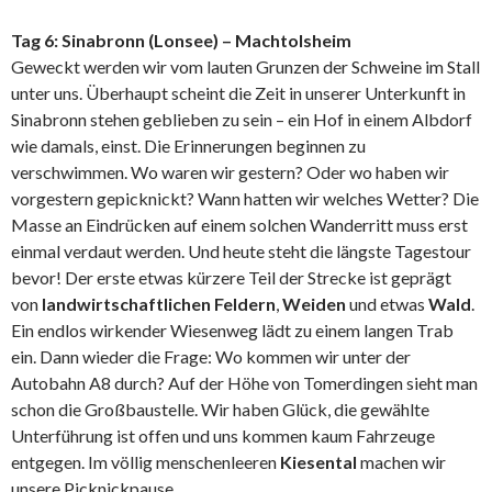
Tag 6: Sinabronn (Lonsee) – Machtolsheim
Geweckt werden wir vom lauten Grunzen der Schweine im Stall
unter uns. Überhaupt scheint die Zeit in unserer Unterkunft in
Sinabronn stehen geblieben zu sein – ein Hof in einem Albdorf
wie damals, einst. Die Erinnerungen beginnen zu
verschwimmen. Wo waren wir gestern? Oder wo haben wir
vorgestern gepicknickt? Wann hatten wir welches Wetter? Die
Masse an Eindrücken auf einem solchen Wanderritt muss erst
einmal verdaut werden. Und heute steht die längste Tagestour
bevor! Der erste etwas kürzere Teil der Strecke ist geprägt
von
landwirtschaftlichen Feldern
,
Weiden
und etwas
Wald
.
Ein endlos wirkender Wiesenweg lädt zu einem langen Trab
ein. Dann wieder die Frage: Wo kommen wir unter der
Autobahn A8 durch? Auf der Höhe von Tomerdingen sieht man
schon die Großbaustelle. Wir haben Glück, die gewählte
Unterführung ist offen und uns kommen kaum Fahrzeuge
entgegen. Im völlig menschenleeren
Kiesental
machen wir
unsere Picknickpause.