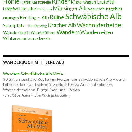
Höhle
Kinder
Karst
Kinderwagen
Lautertal
Karstquelle
Münsinger Alb
Literatur
Naturschutzgebiet
Lehrpfad
Museum
Schwäbische Alb
Ruine
Reutlinger Alb
Pfullingen
Wacholderheide
Uracher Alb
Spielplatz
Themenweg
Wandern
Wanderreiten
Wanderbuch
Wanderführer
Winterwandern
Zollernalb
WANDERBUCH MITTLERE ALB
Wandern Schwäbische Alb Mitte
30 unvergessliche Routen im Herzen der Schwäbischen Alb – durch
liebliche Täler und schroffe Schluchten zu Aussichtsplätzen,
Wacholderheiden, Burgruinen und Höhlen
von albtips-Autorin Elke Koch (albträufler)