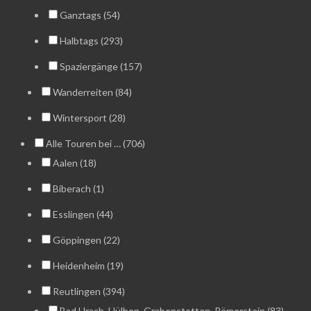
Ganztags (54)
Halbtags (293)
Spaziergänge (157)
Wanderreiten (84)
Wintersport (28)
Alle Touren bei … (706)
Aalen (18)
Biberach (1)
Esslingen (44)
Göppingen (22)
Heidenheim (19)
Reutlingen (394)
Bad Urach, Hülben, Grabenstetten, Römerstein (83)