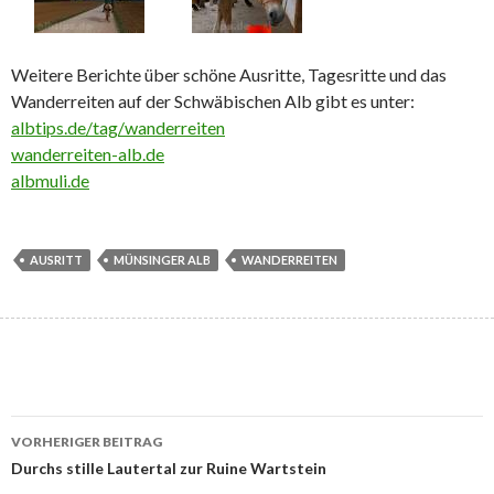
Weitere Berichte über schöne Ausritte, Tagesritte und das
Wanderreiten auf der Schwäbischen Alb gibt es unter:
albtips.de/tag/wanderreiten
wanderreiten-alb.de
albmuli.de
AUSRITT
MÜNSINGER ALB
WANDERREITEN
Beitrags-
VORHERIGER BEITRAG
Navigation
Durchs stille Lautertal zur Ruine Wartstein