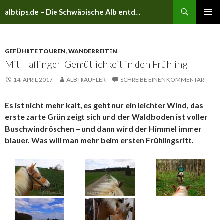
Suchen
albtips.de – Die Schwäbische Alb entdecken
ZUM
PRIMÄR
INHALT
MENÜ
SPRINGEN
GEFÜHRTE TOUREN
,
WANDERREITEN
Mit Haflinger-Gemütlichkeit in den Frühling
14. APRIL 2017
ALBTRÄUFLER
SCHREIBE EINEN KOMMENTAR
Es ist nicht mehr kalt, es geht nur ein leichter Wind, das
erste zarte Grün zeigt sich und der Waldboden ist voller
Buschwindröschen – und dann wird der Himmel immer
blauer. Was will man mehr beim ersten Frühlingsritt.