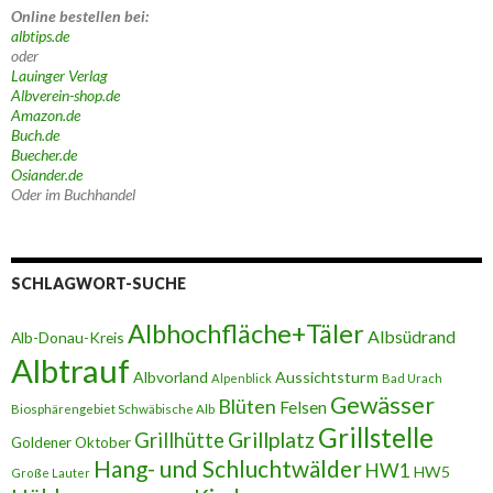
Online bestellen bei:
albtips.de
oder
Lauinger Verlag
Albverein-shop.de
Amazon.de
Buch.de
Buecher.de
Osiander.de
Oder im Buchhandel
SCHLAGWORT-SUCHE
Albhochfläche+Täler
Albsüdrand
Alb-Donau-Kreis
Albtrauf
Albvorland
Aussichtsturm
Alpenblick
Bad Urach
Gewässer
Blüten
Felsen
Biosphärengebiet Schwäbische Alb
Grillstelle
Grillplatz
Grillhütte
Goldener Oktober
Hang- und Schluchtwälder
HW1
HW5
Große Lauter