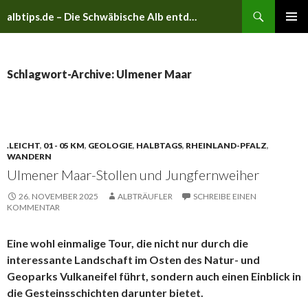
Suchen
albtips.de – Die Schwäbische Alb entdecken
ZUM
PRIMÄR
INHALT
MENÜ
SPRINGEN
Schlagwort-Archive: Ulmener Maar
.LEICHT
,
01 - 05 KM
,
GEOLOGIE
,
HALBTAGS
,
RHEINLAND-PFALZ
,
WANDERN
Ulmener Maar-Stollen und Jungfernweiher
26. NOVEMBER 2025
ALBTRÄUFLER
SCHREIBE EINEN
KOMMENTAR
Eine wohl einmalige Tour, die nicht nur durch die
interessante Landschaft im Osten des Natur- und
Geoparks Vulkaneifel führt, sondern auch einen Einblick in
die Gesteinsschichten darunter bietet.