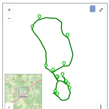
+
⤢
–
‹
I
500 m