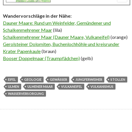
Wandervorschläge in der Nähe:
Dauner Maare: Rund um Weinfelder, Gemündener und
Schalkenmehrener Maar
(lila)
Schalkenmehrener Maar (Dauner Maare, Vulkaneifel)
(orange)
Gerolsteiner Dolomiten, Buchenlochhöhle und kreisrunder
Krater Papenkaule
(braun)
Booser Doppelmaar (Traumpfädchen)
(gelb)
EIFEL
GEOLOGIE
GEWÄSSER
JUNGFERWEIHER
STOLLEN
ULMEN
ULMENER MAAR
VULKANEIFEL
VULKANISMUS
WASSERVERSORGUNG