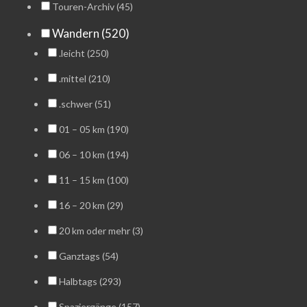
Touren-Archiv (45)
Wandern (520)
.leicht (250)
.mittel (210)
.schwer (51)
01 – 05 km (190)
06 – 10 km (194)
11 – 15 km (100)
16 – 20 km (29)
20 km oder mehr (3)
Ganztags (54)
Halbtags (293)
Spaziergänge (157)