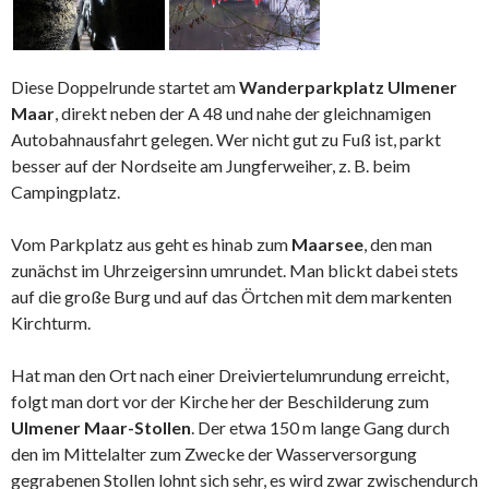
Diese Doppelrunde startet am
Wanderparkplatz Ulmener
Maar
, direkt neben der A 48 und nahe der gleichnamigen
Autobahnausfahrt gelegen. Wer nicht gut zu Fuß ist, parkt
besser auf der Nordseite am Jungferweiher, z. B. beim
Campingplatz.
Vom Parkplatz aus geht es hinab zum
Maarsee
, den man
zunächst im Uhrzeigersinn umrundet. Man blickt dabei stets
auf die große Burg und auf das Örtchen mit dem markenten
Kirchturm.
Hat man den Ort nach einer Dreiviertelumrundung erreicht,
folgt man dort vor der Kirche her der Beschilderung zum
Ulmener Maar-Stollen
. Der etwa 150 m lange Gang durch
den im Mittelalter zum Zwecke der Wasserversorgung
gegrabenen Stollen lohnt sich sehr, es wird zwar zwischendurch