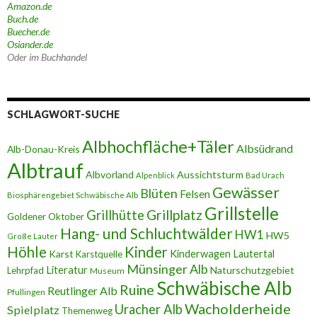
Amazon.de
Buch.de
Buecher.de
Osiander.de
Oder im Buchhandel
SCHLAGWORT-SUCHE
Albhochfläche+Täler
Albsüdrand
Alb-Donau-Kreis
Albtrauf
Albvorland
Aussichtsturm
Alpenblick
Bad Urach
Gewässer
Blüten
Felsen
Biosphärengebiet Schwäbische Alb
Grillstelle
Grillplatz
Grillhütte
Goldener Oktober
Hang- und Schluchtwälder
HW1
HW5
Große Lauter
Höhle
Kinder
Karst
Kinderwagen
Lautertal
Karstquelle
Münsinger Alb
Literatur
Naturschutzgebiet
Lehrpfad
Museum
Schwäbische Alb
Ruine
Reutlinger Alb
Pfullingen
Wacholderheide
Uracher Alb
Spielplatz
Themenweg