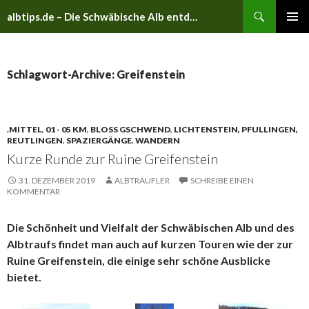
Suchen
albtips.de – Die Schwäbische Alb entdecken
ZUM
PRIMÄR
INHALT
MENÜ
SPRINGEN
Schlagwort-Archive: Greifenstein
.MITTEL
,
01 - 05 KM
,
BLOSS GSCHWEND
,
LICHTENSTEIN, PFULLINGEN,
REUTLINGEN
,
SPAZIERGÄNGE
,
WANDERN
Kurze Runde zur Ruine Greifenstein
31. DEZEMBER 2019
ALBTRÄUFLER
SCHREIBE EINEN
KOMMENTAR
Die Schönheit und Vielfalt der Schwäbischen Alb und des
Albtraufs findet man auch auf kurzen Touren wie der zur
Ruine Greifenstein, die einige sehr schöne Ausblicke
bietet.