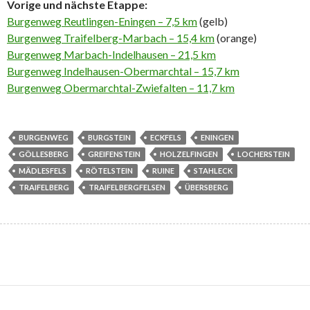
Vorige und nächste Etappe:
Burgenweg Reutlingen-Eningen – 7,5 km
(gelb)
Burgenweg Traifelberg-Marbach – 15,4 km
(orange)
Burgenweg Marbach-Indelhausen – 21,5 km
Burgenweg Indelhausen-Obermarchtal – 15,7 km
Burgenweg Obermarchtal-Zwiefalten – 11,7 km
BURGENWEG
BURGSTEIN
ECKFELS
ENINGEN
GÖLLESBERG
GREIFENSTEIN
HOLZELFINGEN
LOCHERSTEIN
MÄDLESFELS
RÖTELSTEIN
RUINE
STAHLECK
TRAIFELBERG
TRAIFELBERGFELSEN
ÜBERSBERG