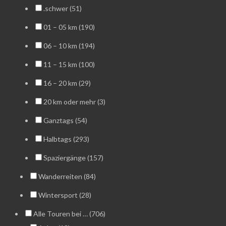
.schwer (51)
01 – 05 km (190)
06 – 10 km (194)
11 – 15 km (100)
16 – 20 km (29)
20 km oder mehr (3)
Ganztags (54)
Halbtags (293)
Spaziergänge (157)
Wanderreiten (84)
Wintersport (28)
Alle Touren bei … (706)