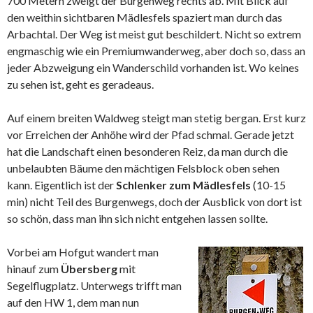
700 Metern zweigt der Burgenweg rechts ab. Mit Blick auf
den weithin sichtbaren Mädlesfels spaziert man durch das
Arbachtal. Der Weg ist meist gut beschildert. Nicht so extrem
engmaschig wie ein Premiumwanderweg, aber doch so, dass an
jeder Abzweigung ein Wanderschild vorhanden ist. Wo keines
zu sehen ist, geht es geradeaus.
Auf einem breiten Waldweg steigt man stetig bergan. Erst kurz
vor Erreichen der Anhöhe wird der Pfad schmal. Gerade jetzt
hat die Landschaft einen besonderen Reiz, da man durch die
unbelaubten Bäume den mächtigen Felsblock oben sehen
kann. Eigentlich ist der
Schlenker zum Mädlesfels
(10-15
min) nicht Teil des Burgenwegs, doch der Ausblick von dort ist
so schön, dass man ihn sich nicht entgehen lassen sollte.
Vorbei am Hofgut wandert man
hinauf zum
Übersberg
mit
Segelflugplatz. Unterwegs trifft man
auf den HW 1, dem man nun