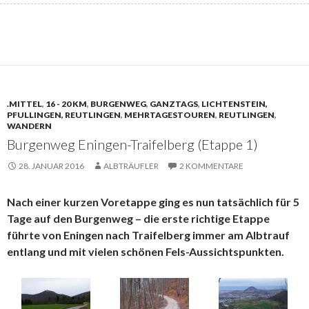
.MITTEL
,
16 - 20 KM
,
BURGENWEG
,
GANZTAGS
,
LICHTENSTEIN,
PFULLINGEN, REUTLINGEN
,
MEHRTAGESTOUREN
,
REUTLINGEN
,
WANDERN
Burgenweg Eningen-Traifelberg (Etappe 1)
28. JANUAR 2016
ALBTRÄUFLER
2 KOMMENTARE
Nach einer kurzen Voretappe ging es nun tatsächlich für 5
Tage auf den Burgenweg – die erste richtige Etappe
führte von Eningen nach Traifelberg immer am Albtrauf
entlang und mit vielen schönen Fels-Aussichtspunkten.