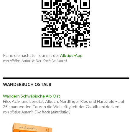
Plane die nächste Tour mit der
Albtips-App
von albtips-Autor Volker Koch (vollkorn)
WANDERBUCH OSTALB
Wandern Schwäbische Alb Ost
Fils-, Ach- und Lonetal, Albuch, Nördlinger Ries und Härtsfeld – auf
25 spannenden Touren die Vielseitigkeit der Ostalb entdecken!
von albtips-Autorin Elke Koch (albträufler)