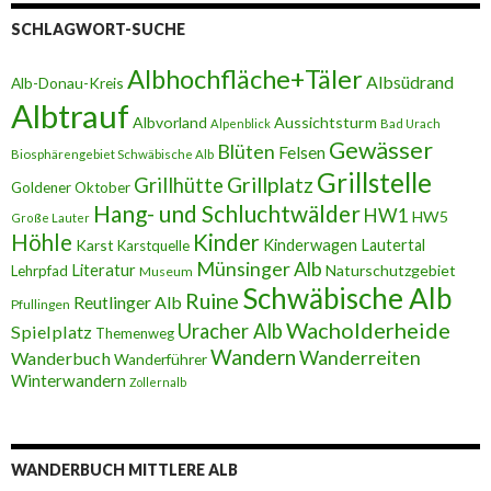
SCHLAGWORT-SUCHE
Albhochfläche+Täler
Albsüdrand
Alb-Donau-Kreis
Albtrauf
Albvorland
Aussichtsturm
Alpenblick
Bad Urach
Gewässer
Blüten
Felsen
Biosphärengebiet Schwäbische Alb
Grillstelle
Grillplatz
Grillhütte
Goldener Oktober
Hang- und Schluchtwälder
HW1
HW5
Große Lauter
Höhle
Kinder
Karst
Kinderwagen
Lautertal
Karstquelle
Münsinger Alb
Literatur
Naturschutzgebiet
Lehrpfad
Museum
Schwäbische Alb
Ruine
Reutlinger Alb
Pfullingen
Wacholderheide
Uracher Alb
Spielplatz
Themenweg
Wandern
Wanderreiten
Wanderbuch
Wanderführer
Winterwandern
Zollernalb
WANDERBUCH MITTLERE ALB