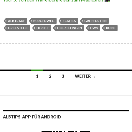
ALBTRAUF
BURGENWEG
ECKFELS
GREIFENSTEIN
GRILLSTELLE
HERBST
HOLZELFINGEN
HW5
RUINE
Beitragsnavigation
1
2
3
WEITER →
ALBTIPS-APP FÜR ANDROID