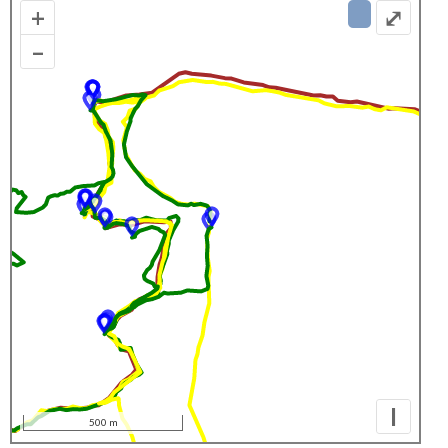
+
⤢
–
I
500 m