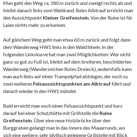
Man geht den Weg ca. 180 m zurück und zweigt rechts ab und
bleibt danach links vom Waldrand. Beim Albtrauf erreicht man
den Aussichtpunkt
Kleiner Greifenstein
. Von der Ruine ist für
Laien nichts mehr zu erkennen.
Auf gleichem Weg geht man etwa 60 m zurück und folgt dann
dem Wanderweg HW1 links in den Wald hinein. In der
folgenden Linkskurve hat man zwei Möglichkeiten: Wer nicht
ganz so gut zu Fuß ist, bleibt auf dem breiteren, beschilderten
Wanderweg (Wanderzeichen Rotes Dreieck), andernfalls kann
man auch links auf einen Trampelpfad abbiegen, der noch zu
zwei weiteren
Felsaussichtspunkten am Albtrauf
führt und
danach wieder in den HW1 mündet.
Bald erreicht man noch einen Felsaussichtspunkt und kurz
darauf bei einer Schutzhütte mit Grillstelle die
Ruine
Greifenstein
. Über eine neue Holzbrücke über den
Burggraben gelangt man in das Innere des Mauerrunds, wo
sich eine weitere, sehr idyllisch gelegene Grillstelle mit Blick