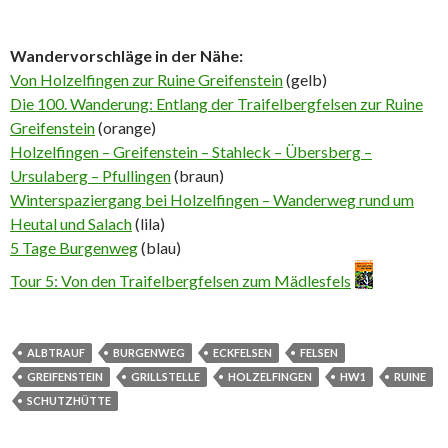
Wandervorschläge in der Nähe:
Von Holzelfingen zur Ruine Greifenstein
(gelb)
Die 100. Wanderung: Entlang der Traifelbergfelsen zur Ruine
Greifenstein
(orange)
Holzelfingen – Greifenstein – Stahleck – Übersberg –
Ursulaberg – Pfullingen
(braun)
Winterspaziergang bei Holzelfingen – Wanderweg rund um
Heutal und Salach
(lila)
5 Tage Burgenweg
(blau)
Tour 5: Von den Traifelbergfelsen zum Mädlesfels
ALBTRAUF
BURGENWEG
ECKFELSEN
FELSEN
GREIFENSTEIN
GRILLSTELLE
HOLZELFINGEN
HW1
RUINE
SCHUTZHÜTTE