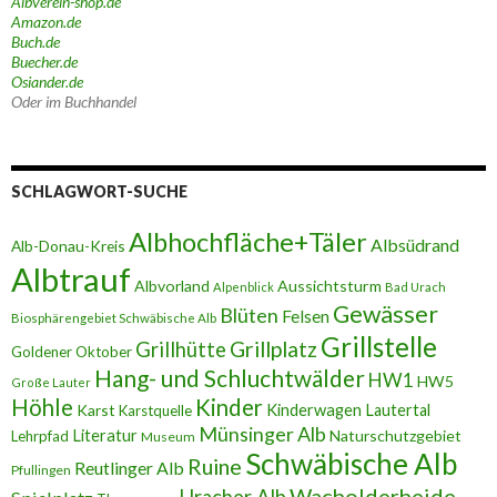
Albverein-shop.de
Amazon.de
Buch.de
Buecher.de
Osiander.de
Oder im Buchhandel
SCHLAGWORT-SUCHE
Albhochfläche+Täler
Albsüdrand
Alb-Donau-Kreis
Albtrauf
Albvorland
Aussichtsturm
Alpenblick
Bad Urach
Gewässer
Blüten
Felsen
Biosphärengebiet Schwäbische Alb
Grillstelle
Grillplatz
Grillhütte
Goldener Oktober
Hang- und Schluchtwälder
HW1
HW5
Große Lauter
Höhle
Kinder
Karst
Kinderwagen
Lautertal
Karstquelle
Münsinger Alb
Literatur
Naturschutzgebiet
Lehrpfad
Museum
Schwäbische Alb
Ruine
Reutlinger Alb
Pfullingen
Wacholderheide