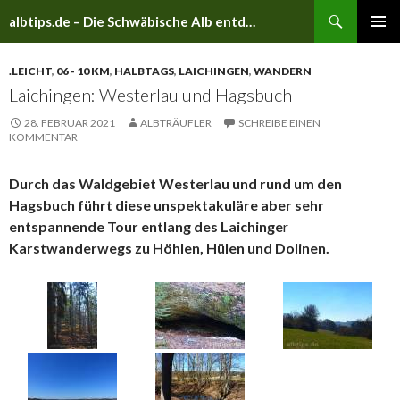
Suchen
albtips.de – Die Schwäbische Alb entdecken
ZUM
PRIMÄR
INHALT
MENÜ
.LEICHT
,
06 - 10 KM
,
HALBTAGS
,
LAICHINGEN
,
WANDERN
SPRINGEN
Laichingen: Westerlau und Hagsbuch
28. FEBRUAR 2021
ALBTRÄUFLER
SCHREIBE EINEN
KOMMENTAR
Durch das Waldgebiet Westerlau und rund um den
Hagsbuch führt diese unspektakuläre aber sehr
entspannende Tour entlang des
Laichinge
r
Karstwanderwegs zu Höhlen, Hülen und Dolinen.