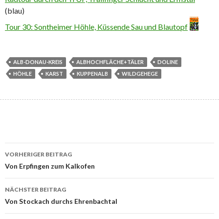
(blau)
Tour 30: Sontheimer Höhle, Küssende Sau und Blautopf
ALB-DONAU-KREIS
ALBHOCHFLÄCHE+TÄLER
DOLINE
HÖHLE
KARST
KUPPENALB
WILDGEHEGE
Beitrags-
VORHERIGER BEITRAG
Navigation
Von Erpfingen zum Kalkofen
NÄCHSTER BEITRAG
Von Stockach durchs Ehrenbachtal