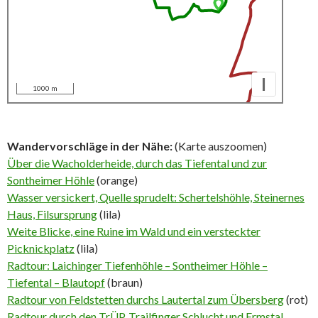
I
1000 m
Wandervorschläge in der Nähe:
(Karte auszoomen)
Über die Wacholderheide, durch das Tiefental und zur
Sontheimer Höhle
(orange)
Wasser versickert, Quelle sprudelt: Schertelshöhle, Steinernes
Haus, Filsursprung
(lila)
Weite Blicke, eine Ruine im Wald und ein versteckter
Picknickplatz
(lila)
Radtour: Laichinger Tiefenhöhle – Sontheimer Höhle –
Tiefental – Blautopf
(braun)
Radtour von Feldstetten durchs Lautertal zum Übersberg
(rot)
Radtour durch den TrÜP, Trailfinger Schlucht und Ermstal