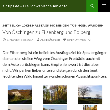
Suchen
albtips.de – Die Schwäbische Alb entdecken
ZUM
PRIMÄR
INHALT
MENÜ
SPRINGEN
.MITTEL
,
06 - 10 KM
,
HALBTAGS
,
MÖSSINGEN
,
TÜBINGEN
,
WANDERN
Von Öschingen zu Filsenberg und Bolberg
1. NOVEMBER 2014
ALBTRÄUFLER
EIN KOMMENTAR
Der Filsenberg ist ein beliebtes Ausflugsziel für Spaziergänger,
da man den steilen Weg vom Öschinger Freibädle auch mit
dem Auto zurücklegen kann. Empfehlenswert ist dies aber
nicht. Wir parken lieber unten und steigen durch den bunt
leuchtenden Wald hinauf zu wunderschönen Aussichtspunkten.