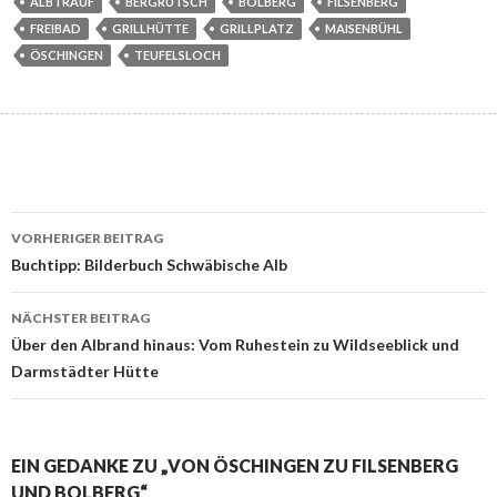
ALBTRAUF
BERGRUTSCH
BOLBERG
FILSENBERG
FREIBAD
GRILLHÜTTE
GRILLPLATZ
MAISENBÜHL
ÖSCHINGEN
TEUFELSLOCH
Beitrags-
VORHERIGER BEITRAG
Navigation
Buchtipp: Bilderbuch Schwäbische Alb
NÄCHSTER BEITRAG
Über den Albrand hinaus: Vom Ruhestein zu Wildseeblick und
Darmstädter Hütte
EIN GEDANKE ZU „VON ÖSCHINGEN ZU FILSENBERG
UND BOLBERG“