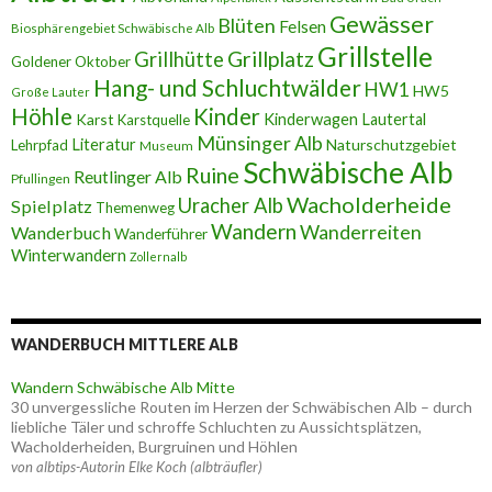
Gewässer
Blüten
Felsen
Biosphärengebiet Schwäbische Alb
Grillstelle
Grillplatz
Grillhütte
Goldener Oktober
Hang- und Schluchtwälder
HW1
HW5
Große Lauter
Höhle
Kinder
Karst
Kinderwagen
Lautertal
Karstquelle
Münsinger Alb
Literatur
Naturschutzgebiet
Lehrpfad
Museum
Schwäbische Alb
Ruine
Reutlinger Alb
Pfullingen
Wacholderheide
Uracher Alb
Spielplatz
Themenweg
Wandern
Wanderreiten
Wanderbuch
Wanderführer
Winterwandern
Zollernalb
WANDERBUCH MITTLERE ALB
Wandern Schwäbische Alb Mitte
30 unvergessliche Routen im Herzen der Schwäbischen Alb – durch
liebliche Täler und schroffe Schluchten zu Aussichtsplätzen,
Wacholderheiden, Burgruinen und Höhlen
von albtips-Autorin Elke Koch (albträufler)