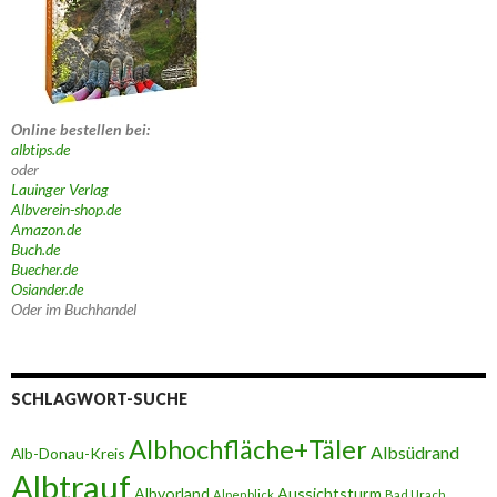
Online bestellen bei:
albtips.de
oder
Lauinger Verlag
Albverein-shop.de
Amazon.de
Buch.de
Buecher.de
Osiander.de
Oder im Buchhandel
SCHLAGWORT-SUCHE
Albhochfläche+Täler
Albsüdrand
Alb-Donau-Kreis
Albtrauf
Albvorland
Aussichtsturm
Alpenblick
Bad Urach