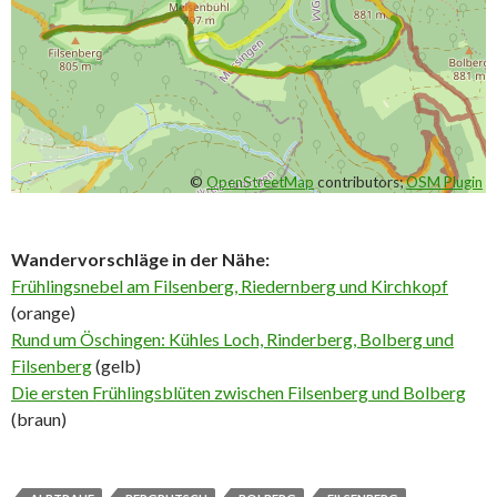
©
OpenStreetMap
contributors;
OSM Plugin
Wandervorschläge in der Nähe:
Frühlingsnebel am Filsenberg, Riedernberg und Kirchkopf
(orange)
Rund um Öschingen: Kühles Loch, Rinderberg, Bolberg und
Filsenberg
(gelb)
Die ersten Frühlingsblüten zwischen Filsenberg und Bolberg
(braun)