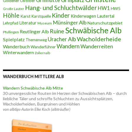
Goldener Oktober
Hang- und Schluchtwälder
HW1
HW5
Große Lauter
Höhle
Kinder
Karst
Kinderwagen
Lautertal
Karstquelle
Münsinger Alb
Literatur
Naturschutzgebiet
Lehrpfad
Museum
Schwäbische Alb
Ruine
Reutlinger Alb
Pfullingen
Wacholderheide
Uracher Alb
Spielplatz
Themenweg
Wandern
Wanderreiten
Wanderbuch
Wanderführer
Winterwandern
Zollernalb
WANDERBUCH MITTLERE ALB
Wandern Schwäbische Alb Mitte
30 unvergessliche Routen im Herzen der Schwäbischen Alb – durch
liebliche Täler und schroffe Schluchten zu Aussichtsplätzen,
Wacholderheiden, Burgruinen und Höhlen
von albtips-Autorin Elke Koch (albträufler)