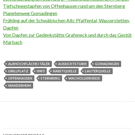
Tiefschneestapfen von Offenhausen rund um den Sternberg
Planetenweg Gomadingen
Frühling auf der Schwäbischen Alb: Pfaffental, Wasserstetten,
Dapfen
Von Dapfen zur Gedenkstätte Grafeneck und durch das Gestüt
Marbach
ALBHOCHFLÄCHE+TÄLER
AUSSICHTSTURM
GOMADINGEN
GRILLPLATZ
HW5
KARSTQUELLE
LAUTERQUELLE
OFFENHAUSEN
STERNBERG
WACHOLDERHEIDE
WANDERHEIM
Beitrags-