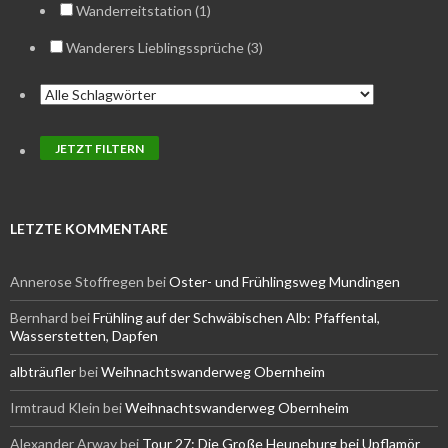
Wanderreitstation (1)
Wanderers Lieblingssprüche (3)
LETZTE KOMMENTARE
Annerose Stoffregen
bei
Oster- und Frühlingsweg Mundingen
Bernhard
bei
Frühling auf der Schwäbischen Alb: Pfaffental,
Wasserstetten, Dapfen
albträufler
bei
Weihnachtswanderweg Obernheim
Irmtraud Klein
bei
Weihnachtswanderweg Obernheim
Alexander Arway
bei
Tour 27: Die Große Heuneburg bei Upflamör