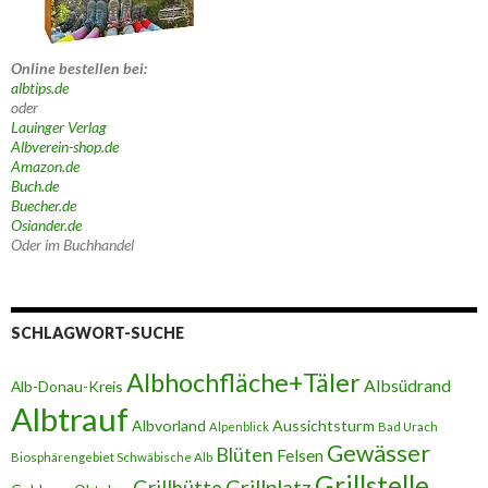
Online bestellen bei:
albtips.de
oder
Lauinger Verlag
Albverein-shop.de
Amazon.de
Buch.de
Buecher.de
Osiander.de
Oder im Buchhandel
SCHLAGWORT-SUCHE
Albhochfläche+Täler
Albsüdrand
Alb-Donau-Kreis
Albtrauf
Albvorland
Aussichtsturm
Alpenblick
Bad Urach
Gewässer
Blüten
Felsen
Biosphärengebiet Schwäbische Alb
Grillstelle
Grillplatz
Grillhütte