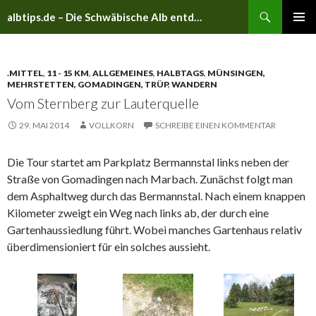
Suchen
albtips.de – Die Schwäbische Alb entdecken
ZUM
PRIMÄR
INHALT
MENÜ
SPRINGEN
.MITTEL
,
11 - 15 KM
,
ALLGEMEINES
,
HALBTAGS
,
MÜNSINGEN,
MEHRSTETTEN, GOMADINGEN, TRÜP
,
WANDERN
Vom Sternberg zur Lauterquelle
29. MAI 2014
VOLLKORN
SCHREIBE EINEN KOMMENTAR
Die Tour startet am Parkplatz Bermannstal links neben der
Straße von Gomadingen nach Marbach. Zunächst folgt man
dem Asphaltweg durch das Bermannstal. Nach einem knappen
Kilometer zweigt ein Weg nach links ab, der durch eine
Gartenhaussiedlung führt. Wobei manches Gartenhaus relativ
überdimensioniert für ein solches aussieht.