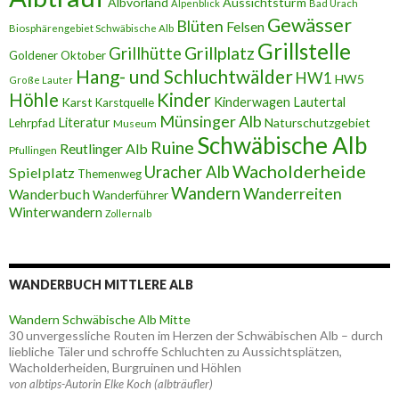
Albvorland
Aussichtsturm
Alpenblick
Bad Urach
Gewässer
Blüten
Felsen
Biosphärengebiet Schwäbische Alb
Grillstelle
Grillplatz
Grillhütte
Goldener Oktober
Hang- und Schluchtwälder
HW1
HW5
Große Lauter
Höhle
Kinder
Karst
Kinderwagen
Lautertal
Karstquelle
Münsinger Alb
Literatur
Naturschutzgebiet
Lehrpfad
Museum
Schwäbische Alb
Ruine
Reutlinger Alb
Pfullingen
Wacholderheide
Uracher Alb
Spielplatz
Themenweg
Wandern
Wanderreiten
Wanderbuch
Wanderführer
Winterwandern
Zollernalb
WANDERBUCH MITTLERE ALB
Wandern Schwäbische Alb Mitte
30 unvergessliche Routen im Herzen der Schwäbischen Alb – durch
liebliche Täler und schroffe Schluchten zu Aussichtsplätzen,
Wacholderheiden, Burgruinen und Höhlen
von albtips-Autorin Elke Koch (albträufler)