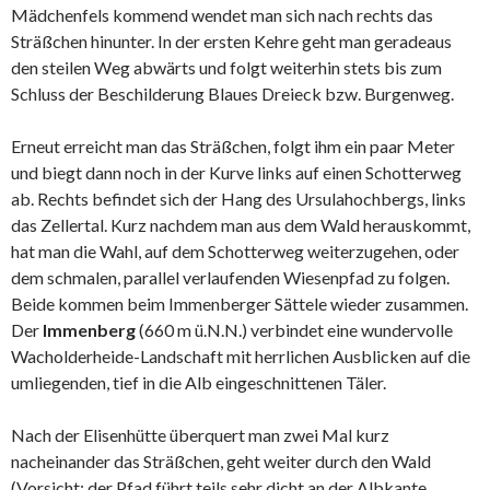
Mädchenfels kommend wendet man sich nach rechts das
Sträßchen hinunter. In der ersten Kehre geht man geradeaus
den steilen Weg abwärts und folgt weiterhin stets bis zum
Schluss der Beschilderung Blaues Dreieck bzw. Burgenweg.
Erneut erreicht man das Sträßchen, folgt ihm ein paar Meter
und biegt dann noch in der Kurve links auf einen Schotterweg
ab. Rechts befindet sich der Hang des Ursulahochbergs, links
das Zellertal. Kurz nachdem man aus dem Wald herauskommt,
hat man die Wahl, auf dem Schotterweg weiterzugehen, oder
dem schmalen, parallel verlaufenden Wiesenpfad zu folgen.
Beide kommen beim Immenberger Sättele wieder zusammen.
Der
Immenberg
(660 m ü.N.N.) verbindet eine wundervolle
Wacholderheide-Landschaft mit herrlichen Ausblicken auf die
umliegenden, tief in die Alb eingeschnittenen Täler.
Nach der Elisenhütte überquert man zwei Mal kurz
nacheinander das Sträßchen, geht weiter durch den Wald
(Vorsicht: der Pfad führt teils sehr dicht an der Albkante