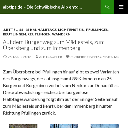
Suchen
albtips.de – Die Schwäbische Alb entdecken
ZUM
PRIMÄR
INHALT
MENÜ
SPRINGEN
.MITTEL
,
11 - 15 KM
,
HALBTAGS
,
LICHTENSTEIN, PFULLINGEN,
REUTLINGEN
,
REUTLINGEN
,
WANDERN
Auf dem Burgenweg zum Mädlesfels, zum
Übersberg und zum Immenberg
25. MÄRZ 2012
ALBTRÄUFLER
SCHREIBE EINEN KOMMENTAR
Zum Übersberg bei Pfullingen hinauf gibt es zwei Varianten
des Burgenwegs, der auf insgesamt 89 Kilometern an 25
Burgen und Burgruinen vorbei vom Neckar zur Donau führt.
Diese abwechslungsreiche, aber burgenlose
Halbtageswanderung folgt ihm auf der Eninger Seite hinauf
zum Mädlesfels und kehrt über den Immenberg hinunter
Richtung Pfullingen zurück.