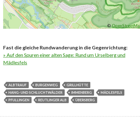
©
OpenStreetMa
Fast die gleiche Rundwanderung in die Gegenrichtung:
» Auf den Spuren einer alten Sage: Rund um Urselberg und
Mädlesfels
ALBTRAUF
BURGENWEG
GRILLHÜTTE
HANG- UND SCHLUCHTWÄLDER
IMMENBERG
MÄDLESFELS
PFULLINGEN
REUTLINGER ALB
ÜBERSBERG