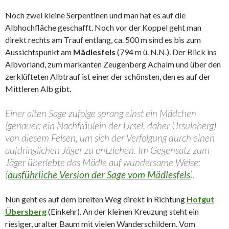
Noch zwei kleine Serpentinen und man hat es auf die
Albhochfläche geschafft. Noch vor der Koppel geht man
direkt rechts am Trauf entlang, ca. 500 m sind es bis zum
Aussichtspunkt am
Mädlesfels
(794 m ü. N.N.). Der Blick ins
Albvorland, zum markanten Zeugenberg Achalm und über den
zerklüfteten Albtrauf ist einer der schönsten, den es auf der
Mittleren Alb gibt.
Einer alten Sage zufolge sprang einst ein Mädchen
(genauer: ein Nachfräulein der Ursel, daher Ursulaberg)
von diesem Felsen, um sich der Verfolgung durch einen
aufdringlichen Jäger zu entziehen. Im Gegensatz zum
Jäger überlebte das Mädle auf wundersame Weise:
(
ausführliche Version der Sage vom Mädlesfels
).
Nun geht es auf dem breiten Weg direkt in Richtung
Hofgut
Übersberg
(Einkehr). An der kleinen Kreuzung steht ein
riesiger, uralter Baum mit vielen Wanderschildern. Vom