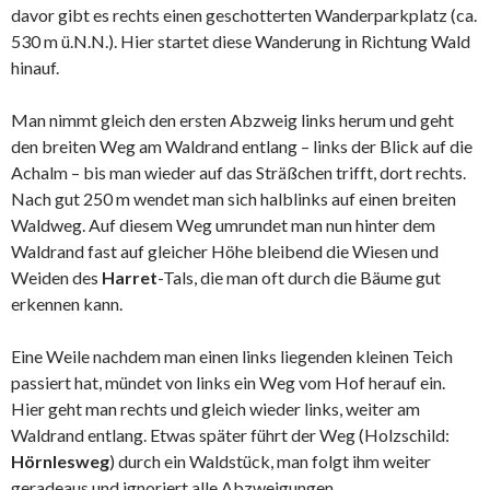
davor gibt es rechts einen geschotterten Wanderparkplatz (ca.
530 m ü.N.N.). Hier startet diese Wanderung in Richtung Wald
hinauf.
Man nimmt gleich den ersten Abzweig links herum und geht
den breiten Weg am Waldrand entlang – links der Blick auf die
Achalm – bis man wieder auf das Sträßchen trifft, dort rechts.
Nach gut 250 m wendet man sich halblinks auf einen breiten
Waldweg. Auf diesem Weg umrundet man nun hinter dem
Waldrand fast auf gleicher Höhe bleibend die Wiesen und
Weiden des
Harret
-Tals, die man oft durch die Bäume gut
erkennen kann.
Eine Weile nachdem man einen links liegenden kleinen Teich
passiert hat, mündet von links ein Weg vom Hof herauf ein.
Hier geht man rechts und gleich wieder links, weiter am
Waldrand entlang. Etwas später führt der Weg (Holzschild:
Hörnlesweg
) durch ein Waldstück, man folgt ihm weiter
geradeaus und ignoriert alle Abzweigungen.