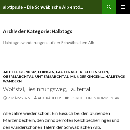
Suchen
albtips.de – Die Schwäbische Alb entdecken
ZUM
PRIMÄR
INHALT
MENÜ
SPRINGEN
Archiv der Kategorie: Halbtags
Halbtageswanderungen auf der Schwäbischen Alb
.MITTEL
,
06 - 10 KM
,
EHINGEN, LAUTERACH, RECHTENSTEIN,
OBERMARCHTAL, UNTERMARCHTAL, MUNDERKINGEN …
,
HALBTAGS
,
WANDERN
Wolfstal, Besinnungsweg, Lautertal
7. MÄRZ 2026
ALBTRÄUFLER
SCHREIBE EINEN KOMMENTAR
Alle Jahre wieder schön! Ein Besuch bei den blühenden
Märzenbechern, den zinnoberroten Kelchbecherlingen und
den wunderschönen Tälern der Schwäbischen Alb.