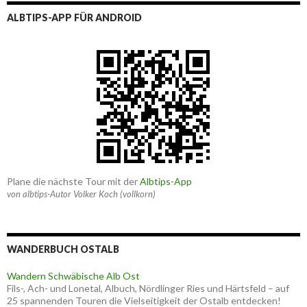
ALBTIPS-APP FÜR ANDROID
Plane die nächste Tour mit der
Albtips-App
von albtips-Autor Volker Koch (vollkorn)
WANDERBUCH OSTALB
Wandern Schwäbische Alb Ost
Fils-, Ach- und Lonetal, Albuch, Nördlinger Ries und Härtsfeld – auf
25 spannenden Touren die Vielseitigkeit der Ostalb entdecken!