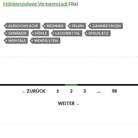
Höhlenrundweg Veringenstadt
(lila)
ALBHOCHFLÄCHE
BRONNEN
FELSEN
GAMMERTINGEN
GEWÄSSER
HÖHLE
LAUCHERTTAL
SPIELPLATZ
WEIHTÄLE
WENDELSTEIN
Beitragsnavigation
← ZURÜCK
1
2
3
…
98
WEITER →