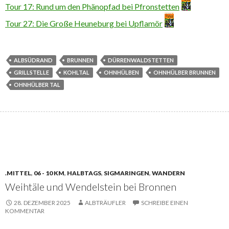
Tour 17: Rund um den Phänopfad bei Pfronstetten
Tour 27: Die Große Heuneburg bei Upflamör
ALBSÜDRAND
BRUNNEN
DÜRRENWALDSTETTEN
GRILLSTELLE
KOHLTAL
OHNHÜLBEN
OHNHÜLBER BRUNNEN
OHNHÜLBER TAL
.MITTEL
,
06 - 10 KM
,
HALBTAGS
,
SIGMARINGEN
,
WANDERN
Weihtäle und Wendelstein bei Bronnen
28. DEZEMBER 2025
ALBTRÄUFLER
SCHREIBE EINEN
KOMMENTAR