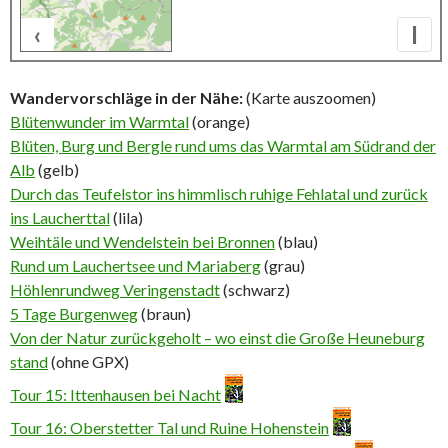
‹
I
500 m
Wandervorschläge in der Nähe:
(Karte auszoomen)
Blütenwunder im Warmtal
(orange)
Blüten, Burg und Bergle rund ums das Warmtal am Südrand der
Alb
(gelb)
Durch das Teufelstor ins himmlisch ruhige Fehlatal und zurück
ins Laucherttal
(lila)
Weihtäle und Wendelstein bei Bronnen
(blau)
Rund um Lauchertsee und Mariaberg
(grau)
Höhlenrundweg Veringenstadt
(schwarz)
5 Tage Burgenweg
(braun)
Von der Natur zurückgeholt – wo einst die Große Heuneburg
stand
(ohne GPX)
Tour 15: Ittenhausen bei Nacht
Tour 16: Oberstetter Tal und Ruine Hohenstein