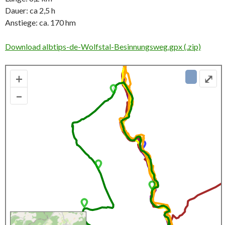
Dauer: ca 2,5 h
Anstiege: ca. 170 hm
Download albtips-de-Wolfstal-Besinnungsweg.gpx (.zip)
+
⤢
–