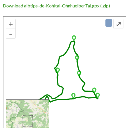
Download albtips-de-Kohltal-OhnhuelberTal.gpx (.zip)
+
⤢
–