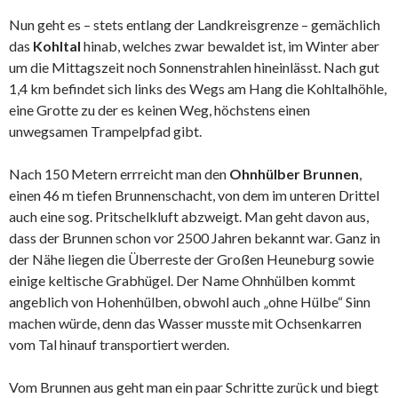
Nun geht es – stets entlang der Landkreisgrenze – gemächlich
das
Kohltal
hinab, welches zwar bewaldet ist, im Winter aber
um die Mittagszeit noch Sonnenstrahlen hineinlässt. Nach gut
1,4 km befindet sich links des Wegs am Hang die Kohltalhöhle,
eine Grotte zu der es keinen Weg, höchstens einen
unwegsamen Trampelpfad gibt.
Nach 150 Metern errreicht man den
Ohnhülber Brunnen
,
einen 46 m tiefen Brunnenschacht, von dem im unteren Drittel
auch eine sog. Pritschelkluft abzweigt. Man geht davon aus,
dass der Brunnen schon vor 2500 Jahren bekannt war. Ganz in
der Nähe liegen die Überreste der Großen Heuneburg sowie
einige keltische Grabhügel. Der Name Ohnhülben kommt
angeblich von Hohenhülben, obwohl auch „ohne Hülbe“ Sinn
machen würde, denn das Wasser musste mit Ochsenkarren
vom Tal hinauf transportiert werden.
Vom Brunnen aus geht man ein paar Schritte zurück und biegt