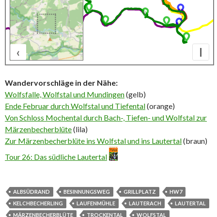
‹
I
500 m
Wandervorschläge in der Nähe:
Wolfsfalle, Wolfstal und Mundingen
(gelb)
Ende Februar durch Wolfstal und Tiefental
(orange)
Von Schloss Mochental durch Bach-, Tiefen- und Wolfstal zur
Märzenbecherblüte
(lila)
Zur Märzenbecherblüte ins Wolfstal und ins Lautertal
(braun)
Tour 26: Das südliche Lautertal
ALBSÜDRAND
BESINNUNGSWEG
GRILLPLATZ
HW7
KELCHBECHERLING
LAUFENMÜHLE
LAUTERACH
LAUTERTAL
MÄRZENBECHERBLÜTE
TROCKENTAL
WOLFSTAL