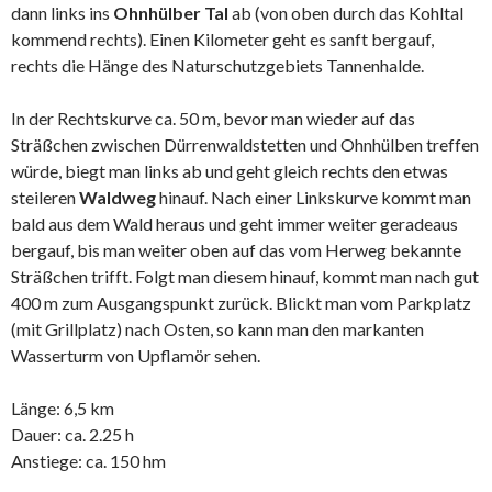
dann links ins
Ohnhülber Tal
ab (von oben durch das Kohltal
kommend rechts). Einen Kilometer geht es sanft bergauf,
rechts die Hänge des Naturschutzgebiets Tannenhalde.
In der Rechtskurve ca. 50 m, bevor man wieder auf das
Sträßchen zwischen Dürrenwaldstetten und Ohnhülben treffen
würde, biegt man links ab und geht gleich rechts den etwas
steileren
Waldweg
hinauf. Nach einer Linkskurve kommt man
bald aus dem Wald heraus und geht immer weiter geradeaus
bergauf, bis man weiter oben auf das vom Herweg bekannte
Sträßchen trifft. Folgt man diesem hinauf, kommt man nach gut
400 m zum Ausgangspunkt zurück. Blickt man vom Parkplatz
(mit Grillplatz) nach Osten, so kann man den markanten
Wasserturm von Upflamör sehen.
Länge: 6,5 km
Dauer: ca. 2.25 h
Anstiege: ca. 150 hm