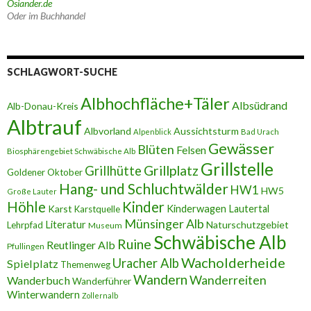
Osiander.de
Oder im Buchhandel
SCHLAGWORT-SUCHE
Albhochfläche+Täler
Albsüdrand
Alb-Donau-Kreis
Albtrauf
Albvorland
Aussichtsturm
Alpenblick
Bad Urach
Gewässer
Blüten
Felsen
Biosphärengebiet Schwäbische Alb
Grillstelle
Grillplatz
Grillhütte
Goldener Oktober
Hang- und Schluchtwälder
HW1
HW5
Große Lauter
Höhle
Kinder
Karst
Kinderwagen
Lautertal
Karstquelle
Münsinger Alb
Literatur
Naturschutzgebiet
Lehrpfad
Museum
Schwäbische Alb
Ruine
Reutlinger Alb
Pfullingen
Wacholderheide
Uracher Alb
Spielplatz
Themenweg
Wandern
Wanderreiten
Wanderbuch
Wanderführer
Winterwandern
Zollernalb