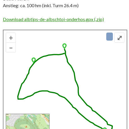
Anstieg: ca. 100 hm (inkl. Turm 26.4 m)
Download albtips-de-albschtoi-onderhos.gpx (.zip)
+
⤢
–