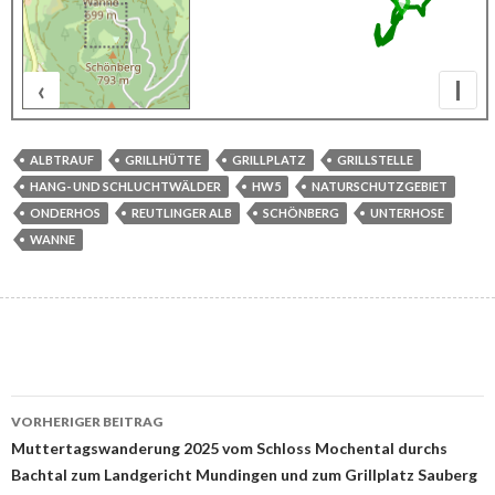
‹
I
100 m
ALBTRAUF
GRILLHÜTTE
GRILLPLATZ
GRILLSTELLE
HANG- UND SCHLUCHTWÄLDER
HW5
NATURSCHUTZGEBIET
ONDERHOS
REUTLINGER ALB
SCHÖNBERG
UNTERHOSE
WANNE
Beitrags-
VORHERIGER BEITRAG
Navigation
Muttertagswanderung 2025 vom Schloss Mochental durchs
Bachtal zum Landgericht Mundingen und zum Grillplatz Sauberg