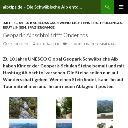
Suchen
albtips.de – Die Schwäbische Alb entdecken
ZUM
PRIMÄR
INHALT
MENÜ
.MITTEL
,
01 - 05 KM
,
BLOSS GSCHWEND
,
LICHTENSTEIN, PFULLINGEN,
SPRINGEN
REUTLINGEN
,
SPAZIERGÄNGE
Geopark: Albschtoi trifft Onderhos
19. JULI 2025
ALBTRÄUFLER
SCHREIBE EINEN KOMMENTAR
Zu 10 Jahre UNESCO Global Geopark Schwäbsiche Alb
haben Kinder der Geopark-Schulen Steine bemalt und mit
Hashtag #Albschtoi versehen. Die Steine sollen nun auf
Wanderschaft gehen. Wer einen Stein findet, kann ihn auf
Tour mitnehmen und ihn am neuen Ablageort posten.