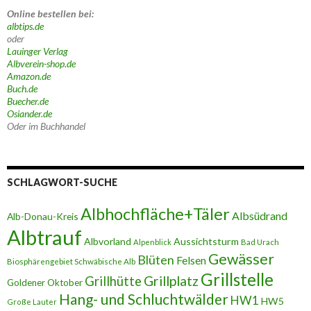
Online bestellen bei:
albtips.de
oder
Lauinger Verlag
Albverein-shop.de
Amazon.de
Buch.de
Buecher.de
Osiander.de
Oder im Buchhandel
SCHLAGWORT-SUCHE
Albhochfläche+Täler
Albsüdrand
Alb-Donau-Kreis
Albtrauf
Albvorland
Aussichtsturm
Alpenblick
Bad Urach
Gewässer
Blüten
Felsen
Biosphärengebiet Schwäbische Alb
Grillstelle
Grillplatz
Grillhütte
Goldener Oktober
Hang- und Schluchtwälder
HW1
HW5
Große Lauter