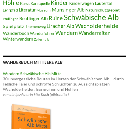
Höhle
Kinder
Karst
Kinderwagen
Lautertal
Karstquelle
Münsinger Alb
Literatur
Naturschutzgebiet
Lehrpfad
Museum
Schwäbische Alb
Ruine
Reutlinger Alb
Pfullingen
Wacholderheide
Uracher Alb
Spielplatz
Themenweg
Wandern
Wanderreiten
Wanderbuch
Wanderführer
Winterwandern
Zollernalb
WANDERBUCH MITTLERE ALB
Wandern Schwäbische Alb Mitte
30 unvergessliche Routen im Herzen der Schwäbischen Alb – durch
liebliche Täler und schroffe Schluchten zu Aussichtsplätzen,
Wacholderheiden, Burgruinen und Höhlen
von albtips-Autorin Elke Koch (albträufler)